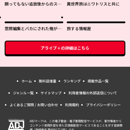
願ってもない追放後からのスロ
異世界旅はニワトリスと共に
ーライフ？ 〜引退したはずが成
り行きで美少女ギャルの師匠に
なったらなぜかめちゃくちゃ懐
かれた〜
窓際編集とバカにされた俺が、
旅する情報屋
双子ＪＫと同居することになっ
た
アライブ＋
の詳細はこちら
ホーム
無料話増量
ランキング
掲載作品一覧
ジャンル一覧
サイトマップ
利用者情報の外部送信について
よくあるご質問 / お問い合わせ
利用規約
プライバシーポリシー
ABJマークは、この電子書店・電子書籍配信サービスが、著作権者から
コンテンツ使用許諾を得た正規版配信サービスであることを示す登録商
標（登録番号 第6091713号）です。