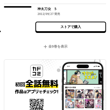
神太刀女 5
2012年09月27日
2012/09/27
発売
ストアで購入
全
9
巻を表示