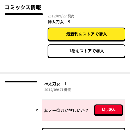
になる刀「神太刀女」と、その主となった琢磨の成長を描く剣戟
コミックス情報
幻想譚！
2012年09月27日
2012/09/27
発売
神太刀女 9
最新刊をストアで購入
1巻をストアで購入
神太刀女 1
2012年09月27日
2012/09/27
発売
試し読み
其ノ一◎刀が欲しいか？