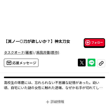
【
其ノ一◎刀が欲しいか？
】
神太刀女
フォロー
タスクオーナ
(著者)
/
爲我井徹
(原作)
Xで投稿する
ライン
応援メッセージ
コピー
高校生の琢磨には、忘れられない不思議な記憶があった。幼い
頃、自宅にいた謎の女性に触れた途端、なぜか右手が切れてしま
ったことだ。今でも掌には、その傷跡が、生々しく残っていた。
ある日、琢磨は、中学生の少女・はがねと、体格のいい男との果
詳細情報
たし合いを目撃する。はがねを助けようと思わず進み出ると、か
つて琢磨を斬った謎の美女・無名が現れ、刀の姿に——。女性の姿