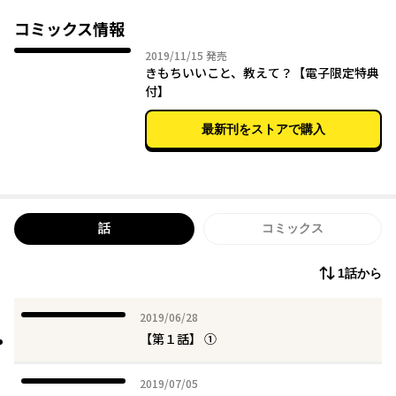
してしまう。するとそんなトロトロの表情の瑞希を見ていた陵太
が突然、自らセックスの相手を買って出て、瑞希のアソコを握っ
コミックス情報
てきたのだ！
2019年11月15日
2019/11/15
発売
瑞希はセックス恐怖症を克服して、本命の恋人を作れるのか!?
きもちいいこと、教えて？【電子限定特典
付】
最新刊をストアで購入
話
コミックス
1話から
2019年06月28日
2019/06/28
【第１話】 ①
2019年07月05日
2019/07/05