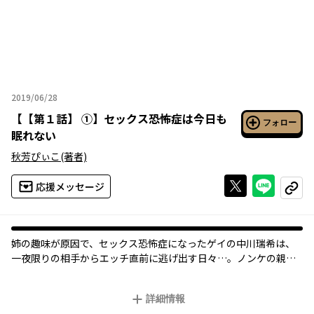
2019/06/28
2019年06月28日
【
【第１話】 ①
】
セックス恐怖症は今日も
フォロー
眠れない
秋芳ぴぃこ
(著者)
Xで投稿する
ライン
応援メッセージ
コピー
姉の趣味が原因で、セックス恐怖症になったゲイの中川瑞希は、
一夜限りの相手からエッチ直前に逃げ出す日々…。ノンケの親
友・瀬古陵太に相談したところ、理想とする甘々なＨを想像しな
がらセックスに挑戦することを提案される。瑞希は、アドバイス
詳細情報
通り理想のＨのイメトレを始めるが、気持ちが盛り上がり、勃起