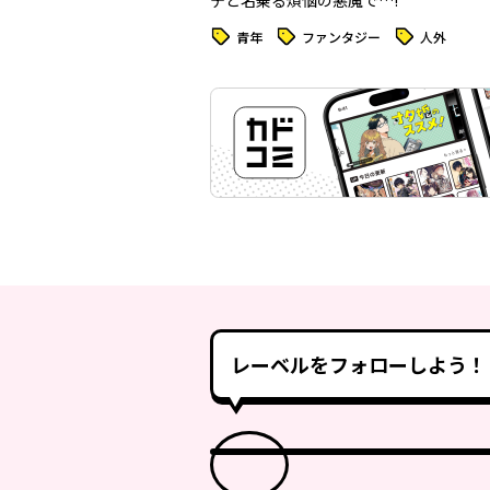
テと名乗る煩悩の悪魔で…!
タグ
タグ
タグ
青年
ファンタジー
人外
レーベルをフォローしよう！