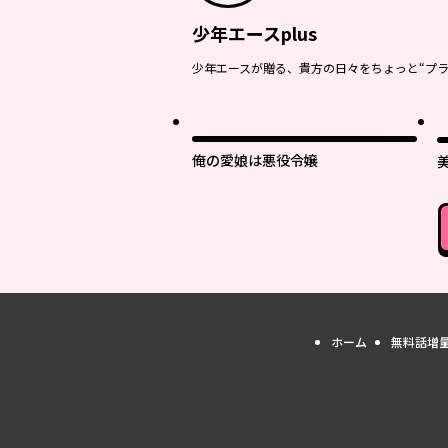
少年エースplus
少年エースが贈る、貴方の日々をちょっと“プラ
最
俺の愛娘は悪役令嬢
ホーム
無料話増