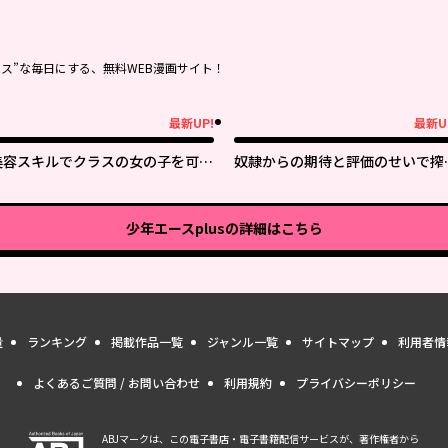
ス”な毎日にする、無料WEB漫画サイト！
最新UP!
最新U
新UP!
最新UP!
美容スキルでクラスの女の子を可愛
奴隷からの期待と評価のせいで搾
くしたい
できないのだが
少年エースplus
の詳細はこちら
量
ランキング
掲載作品一覧
ジャンル一覧
サイトマップ
利用者情
よくあるご質問 / お問い合わせ
利用規約
プライバシーポリシー
ABJマークは、この電子書店・電子書籍配信サービスが、著作権者から