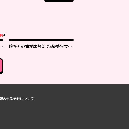
P!
陰キャの俺が席替えでS級美少女に
取
囲まれたら秘密の関係が始まった。
報の外部送信について