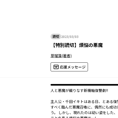
読切
2023/03/03
2023年03月03日
【
特別読切
】
煩悩の悪魔
芽瑠藻
(著者)
応援メッセージ
人と悪魔が織りなす新機軸復讐劇!!
主人公・千田イキトはある日、とある復
すべく臨んだ悪魔召喚に、偶然にも成功
う。 しかし、現れたのは幼い姿をした