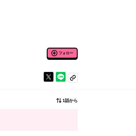
フォロー
Xで投稿する
ラインでシェアする
コピーする
1話から