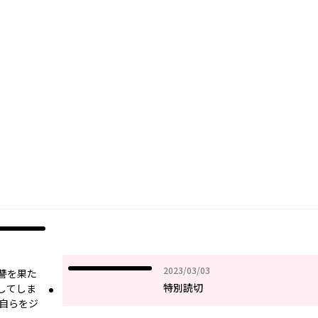
2023年03月03日
2023/03/03
讐を果た
特別読切
してしま
、自らをジ