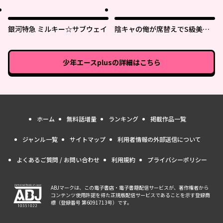
銀河特急 ミルキー☆サブウェイ
陰キャの俺が席替えでS級美少
女に囲まれたら秘密の関係が始
まった。
少年エースplus
の詳細はこちら
ホーム
無料話増量
ランキング
掲載作品一覧
ジャンル一覧
サイトマップ
利用者情報の外部送信について
よくあるご質問 / お問い合わせ
利用規約
プライバシーポリシー
ABJマークは、この電子書店・電子書籍配信サービスが、著作権者から
コンテンツ使用許諾を得た正規版配信サービスであることを示す登録商
標（登録番号 第6091713号）です。