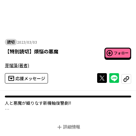
読切
2023/03/03
2023年03月03日
【
特別読切
】
煩悩の悪魔
フォロー
芽瑠藻
(著者)
Xで投稿する
ライン
応援メッセージ
コピー
人と悪魔が織りなす新機軸復讐劇!!
主人公・千田イキトはある日、とある復讐を果たすべく臨んだ悪
魔召喚に、偶然にも成功してしまう。 しかし、現れたのは幼い姿
詳細情報
をした、自らをジテと名乗る煩悩の悪魔で…!