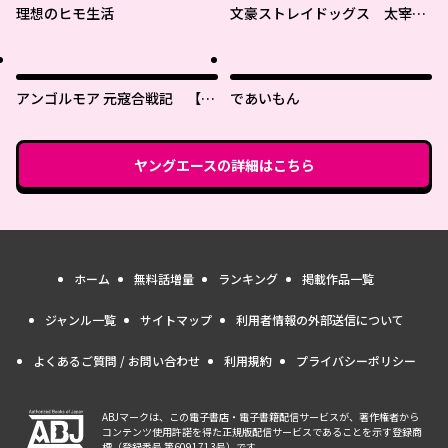
理想のヒモ生活
文豪ストレイドッグス 太宰を
拾った日
アンゴルモア 元寇合戦記 【博
であいもん
多編】
ヤングエース
の詳細はこちら
ホーム
無料話増量
ランキング
掲載作品一覧
ジャンル一覧
サイトマップ
利用者情報の外部送信について
よくあるご質問 / お問い合わせ
利用規約
プライバシーポリシー
ABJマークは、この電子書店・電子書籍配信サービスが、著作権者から
コンテンツ使用許諾を得た正規版配信サービスであることを示す登録商
標（登録番号 第6091713号）です。