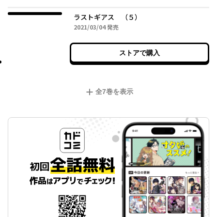
ラストギアス （５）
2021年03月04日
2021/03/04
発売
ストアで購入
全
7
巻を表示