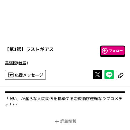
【
第1話
】
ラストギアス
フォロー
高橋脩
(著者)
Xで投稿する
ライン
応援メッセージ
コピー
「呪い」が淫らな人間関係を構築する恋愛順序逆転なラブコメデ
ィ！
オカルト好きの立夏の誕生日に草太は偶然見つけた古本屋の魔導
書をプレゼントする。翌朝、なぜか目の前に裸の立夏が草太の上
詳細情報
にまたがっていて！？ 魔導書が淫らな人間関係を構築する恋愛
順序逆転なラブコメディ。