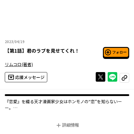
2023/04/19
2023年04月19日
【
第1話
】
君のラブを見せてくれ！
フォロー
リムコロ
(著者)
Xで投稿する
ライン
応援メッセージ
コピー
『恋愛』を綴る天才漫画家少女はホンモノの“恋”を知らないー
ー。
学校イチの有名人・四條恋路は悩んでました。なぜならラブコメ
詳細情報
漫画家なのに、彼女には“恋する気持ち”がまったくわからず、ス
ランプに陥ってたからでした。 そんな彼女の前にひと組の男女が