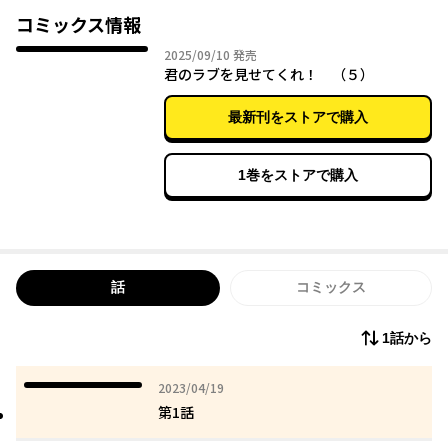
現れます。その男女との出会いにより、彼女・四條恋路による“ホ
コミックス情報
ンモノの恋”調べが始まるのでした…！？
2025年09月10日
2025/09/10
発売
「世話やきキツネの仙狐さん」のリムコロが描く新たなる恋愛探
君のラブを見せてくれ！ （５）
求譚！
最新刊をストアで購入
最新話は「コミックNewtype」本誌にて無料配信中
https://comic.webnewtype.com/contents/kimilove/
1巻をストアで購入
話
コミックス
1話から
2023年04月19日
2023/04/19
第1話