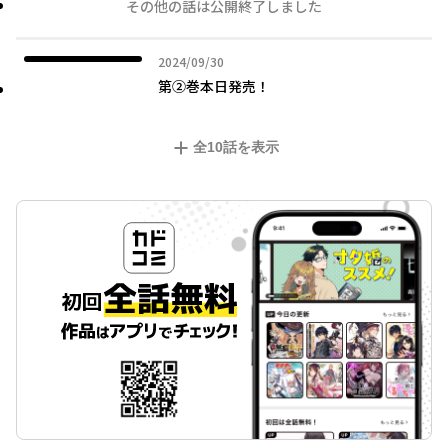
その他の話は公開終了しました
2024年09月30日
2024/09/30
第②巻本日発売！
全
10
話を表示