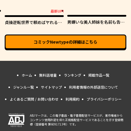
ていたら
くれる
最新UP!
最新UP!
男嫌いな美人姉妹を名前も告げ
貞操逆転世界で頼めばヤれると
ずに助けたら一体どうなる?
噂の俺
コミックNewtype
の詳細はこちら
ホーム
無料話増量
ランキング
掲載作品一覧
ジャンル一覧
サイトマップ
利用者情報の外部送信について
よくあるご質問 / お問い合わせ
利用規約
プライバシーポリシー
ABJマークは、この電子書店・電子書籍配信サービスが、著作権者から
コンテンツ使用許諾を得た正規版配信サービスであることを示す登録商
標（登録番号 第6091713号）です。