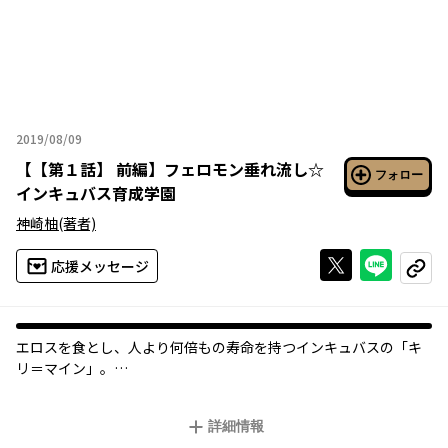
2019/08/09
2019年08月09日
【
【第１話】 前編
】
フェロモン垂れ流し☆
フォロー
インキュバス育成学園
神崎柚
(著者)
Xで投稿する
ライン
応援メッセージ
コピー
エロスを食とし、人より何倍もの寿命を持つインキュバスの「キ
リ＝マイン」。
彼の特異体質は、瞳孔がハートになるとフェロモンが放出され、
目があった人物の性欲をかき立て、虜にしてしまうという強力な
詳細情報
ものだったのだ。