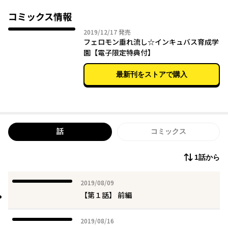
その特異体質のため、親に捨てられたキリは、学園講師である
「ダイアン」に拾われて、平穏な学園生活の反面、学園“性活”は
コミックス情報
ハチャメチャで…!?
2019年12月17日
2019/12/17
発売
触手を持つ生徒に、授業中エッチないたずらをされてしまい……!?
フェロモン垂れ流し☆インキュバス育成学
「ソコは…だめッ ずっときもちよくなっちゃうからぁ！」
園【電子限定特典付】
耳は先生の声に犯され、体は触手に犯されて…先生とドロドロな
疑似Ｈ体験！
最新刊をストアで購入
このままだと、先生に怒られちゃう！
話
コミックス
1話から
2019年08月09日
2019/08/09
【第１話】 前編
2019年08月16日
2019/08/16