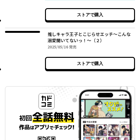
ストアで購入
推しキャラ王子とこじらせエッチ～こんな
溺愛聞いてないっ！～（２）
2025年05月16日
2025/05/16
発売
ストアで購入