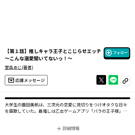
【
第１話
】
推しキャラ王子とこじらせエッチ
フォロー
～こんな溺愛聞いてないっ！～
堂森あじ
(著者)
Xで投稿する
ライン
応援メッセージ
コピー
大学生の園田美帆は、三次元の恋愛に見切りをつけオタクな日々
を謳歌していた。最推しは乙女ゲームアプリ「バラの王子様」の
ロズオ王子！ ある時、同じ大学に通うロズオ様にそっくりの八
王子季良を見つける。季良のことを「実写版ロズオ様」としてこ
詳細情報
っそり萌えていたのだが、ひょんなことから季良が実は童貞をこ