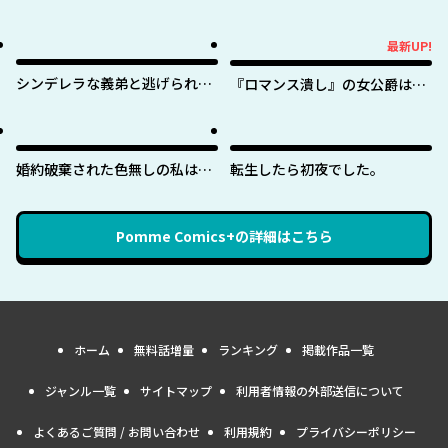
最新UP!
最新UP!
シンデレラな義弟と逃げられな
『ロマンス潰し』の女公爵は第
い私
二王子の執着愛に気付かない
婚約破棄された色無しの私は、
転生したら初夜でした。
淫紋に呪われし英雄の色に染ま
る
Pomme Comics+
の詳細はこちら
ホーム
無料話増量
ランキング
掲載作品一覧
ジャンル一覧
サイトマップ
利用者情報の外部送信について
よくあるご質問 / お問い合わせ
利用規約
プライバシーポリシー