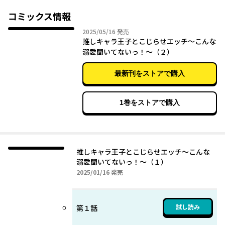
じらせていると知ってしまう。
イケメンで御曹司で人気者なのに？ 百戦錬磨っぽいのに？ 混
コミックス情報
乱する美帆に、「俺の運命の女神になってほしい」って、ロ、
2025年05月16日
2025/05/16
発売
ロ、ロズオ様～～～？ いや、違う……違うはずなんだけど！
推しキャラ王子とこじらせエッチ～こんな
一気に新規スチルを浴びてキャパオーバーなんですが～～！
溺愛聞いてないっ！～（２）
堂森あじ新境地！ 二次元よりも推せるかも？ な、きゅんきゅ
んキャンパスラブスタート！
最新刊をストアで購入
1巻をストアで購入
推しキャラ王子とこじらせエッチ～こんな
溺愛聞いてないっ！～（１）
2025年01月16日
2025/01/16
発売
試し読み
第１話