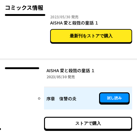
再婚相手を探すことになるが――。
コミックス情報
2023年05月30日
2023/05/30
発売
豪華な荘園で暮らす美しい双子姉妹と、
AISHA 愛と殺戮の童話 １
継母とその息子たちをめぐる愛と憎しみの物語。
最新刊をストアで購入
中国国内で大反響を呼んだFajiteによる
ゴシックサスペンス、初の日本上陸！
コミックス第1巻、好評発売中！
AISHA 愛と殺戮の童話 １
2023年05月30日
2023/05/30
発売
試し読み
序章 復讐の炎
ストアで購入