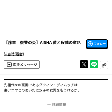
【
序章 復讐の炎
】
AISHA 愛と殺戮の童話
フォロー
法吉特
(著者)
Xで投稿する
ライン
応援メッセージ
コピー
先祖代々の豪商であるグウィン・ディムッチは
妻アニヤとのあいだに双子の女児をもうけるが、
アニヤは出産後に若くして亡くなってしまう。
詳細情報
傷心の彼は愛情のすべてを双子に注ぐが、
広大な荘園と子供の教育にまで手が回らずに、