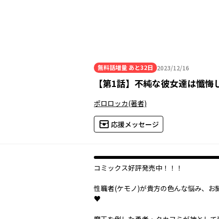
無料話増量
あと32日
2023/12/16
2023年12月16日
【
第1話
】
不純な彼女達は懺悔
ポロロッカ
(著者)
応援メッセージ
コミックス好評発売中！！！
性職者(ケモノ)が貴方の色んな悩み、お
♥