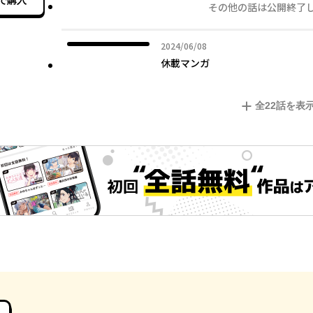
で購入
その他の話は公開終了
2024年06月08日
2024/06/08
休載マンガ
全
22
話を表