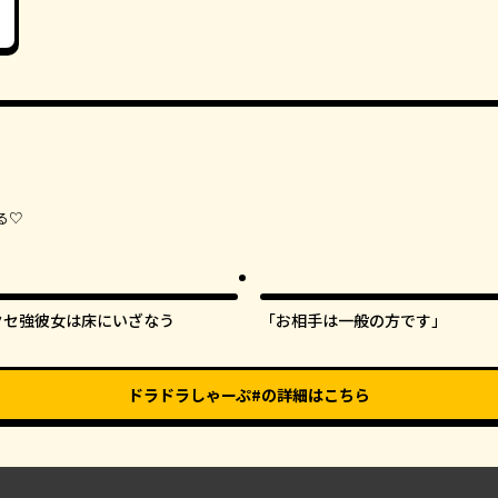
る♡
クセ強彼女は床にいざなう
「お相手は一般の方です」
ドラドラしゃーぷ#
の詳細はこちら