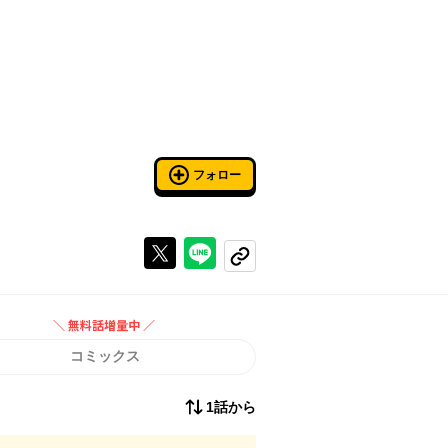
フォロー
Xで投稿する
ラインでシェアする
コピーする
＼ 無料話増量中 ／
無料話増量中
コミックス
1話から