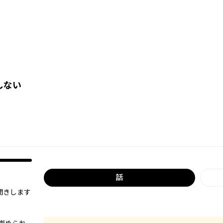
しない
話
聞きします