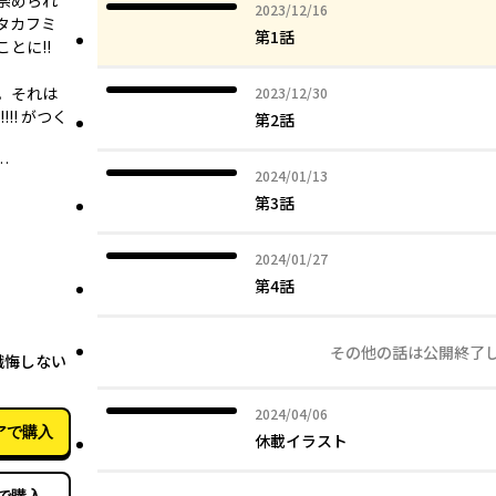
崇められ
2023年12月16日
2023/12/16
タカフミ
第1話
とに!!
。それは
2023年12月30日
2023/12/30
!! がつく
第2話
…
2024年01月13日
2024/01/13
第3話
2024年01月27日
2024/01/27
第4話
08月07日
その他の話は公開終了
懺悔しない
2024年04月06日
2024/04/06
アで購入
休載イラスト