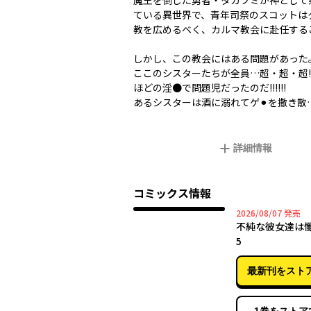
魔王を倒した勇者・タカフミが神として
ている異世界で、青年司祭のスコットは
教を広めるべく、カルマ教会に赴任するこ
しかし、この教会にはある問題があった
ここのシスターたちが全員…超・超・超!!!
ほどの淫●で問題児だったのだ!!!!!!
あるシスターは酒に溺れてゲ⚫︎を撒き散
詳細情報
コミックス情報
2026年
2026/08/07
発売
不純な彼女達は
5
最新刊をスト