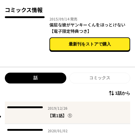
由を確かめるべく昼寝中の御神楽を襲ってしまい…!?
『腐男子クンシリーズ』の淀川ゆおが描く、偏屈不器用男子×ち
コミックス情報
みっこヤンキーのぶつかり愛ド突き愛ラブ！
2015年09月14日
2015/09/14
発売
偏屈な彼がヤンキーくんをほっとけない
▼以下続編タイトル
【電子限定特典つき】
『偏屈のっぽとチビヤン彼氏!!素直になれない仲直りＨ』
『偏屈のっぽとチビヤン彼氏!!恋に落ちたら暴走H』
最新刊をストアで購入
『偏屈のっぽとチビヤン彼氏!!不器用な恋の両想いH』
→コミックス『偏屈な彼がヤンキーくんをほっとけない』も要チ
ェック☆
話
コミックス
1話から
2019年12月26日
2019/12/26
【第1話】 ①
2020年01月02日
2020/01/02