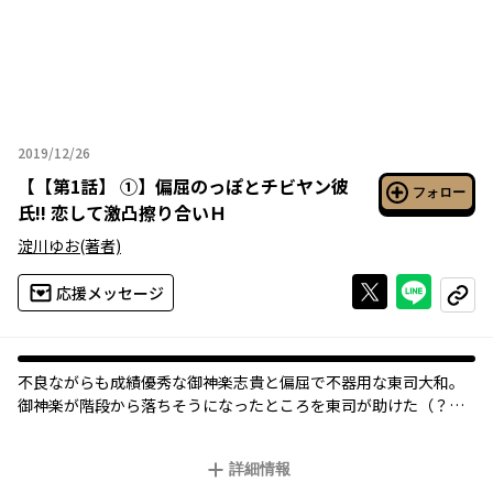
2019/12/26
2019年12月26日
【
【第1話】 ①
】
偏屈のっぽとチビヤン彼
フォロー
氏!! 恋して激凸擦り合いＨ
淀川ゆお
(著者)
Xで投稿する
ライン
応援メッセージ
コピー
不良ながらも成績優秀な御神楽志貴と偏屈で不器用な東司大和。
御神楽が階段から落ちそうになったところを東司が助けた（？）
ことをきっかけに出会ったふたり。その後親しくなっていくが、
ある日、東司が発した偏屈な一言が御神楽を怒らせてしまう。そ
詳細情報
の夜なぜか、御神楽に襲われＨしちゃう夢を見た東司は、その理