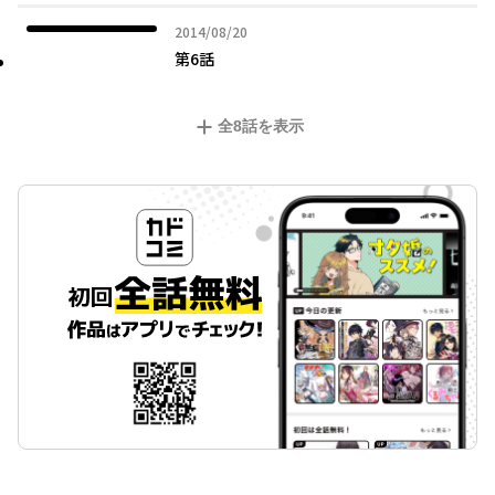
2014年08月20日
2014/08/20
第6話
全
8
話を表示