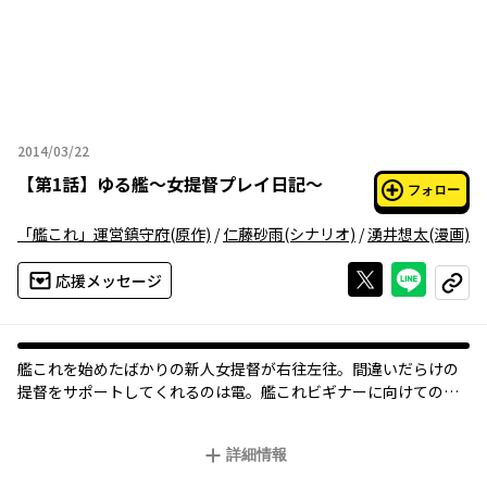
2014/03/22
2014年03月22日
【
第1話
】
ゆる艦～女提督プレイ日記～
フォロー
「艦これ」運営鎮守府
(原作)
/
仁藤砂雨
(シナリオ)
/
湧井想太
(漫画)
Xで投稿する
ライン
応援メッセージ
コピー
艦これを始めたばかりの新人女提督が右往左往。間違いだらけの
提督をサポートしてくれるのは電。艦これビギナーに向けてのレ
クチャーマンガがスタートです。
詳細情報