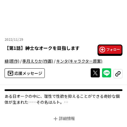
2022/11/29
2022年11月29日
【
第1話
】
紳士なオークを目指します
フォロー
緑
(原作)
/
季月えりか
(作画)
/
キンタ
(キャラクター原案)
Xで投稿する
ライン
応援メッセージ
コピー
ある日オークの中に、理性で性欲を抑えることができる奇妙な個
体が生まれた……その名はルト。
たくさんの知識を本から吸収したルトは、「紳士」となるべくオ
ークの巣を旅立つことに。
詳細情報
エルフの群れからはぐれた可憐な少女と運命の出逢いを果たし、
ルトは