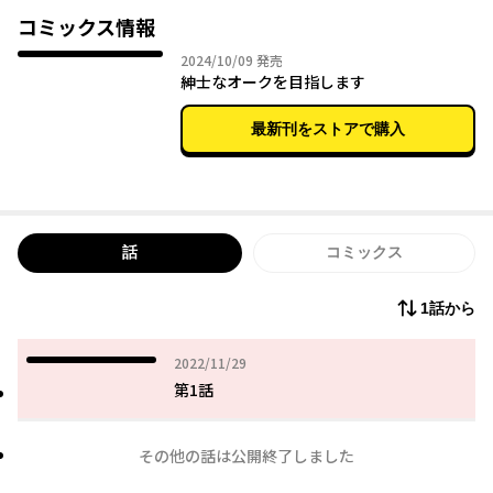
「変態紳士」へと覚醒を始める……!!
コミックス情報
2024年10月09日
2024/10/09
発売
第1回次世代"官能"小説大賞《金賞》受賞作、超待望のコミカライ
紳士なオークを目指します
ズ！
最新刊をストアで購入
話
コミックス
1話から
2022年11月29日
2022/11/29
第1話
その他の話は公開終了しました