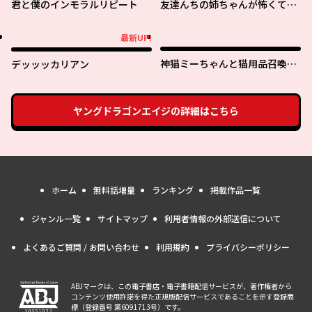
君と僕のインモラルリピート
友達んちの姉ちゃんが怖くてい
い人
最新UP!
最新UP!
神猫ミーちゃんと猫用品召喚師
デッッッカリアン
の異世界奮闘記 ～目指すは、も
ふもふスローライフ！～
ヤングドラゴンエイジ
の詳細はこちら
ホーム
無料話増量
ランキング
掲載作品一覧
ジャンル一覧
サイトマップ
利用者情報の外部送信について
よくあるご質問 / お問い合わせ
利用規約
プライバシーポリシー
ABJマークは、この電子書店・電子書籍配信サービスが、著作権者から
コンテンツ使用許諾を得た正規版配信サービスであることを示す登録商
標（登録番号 第6091713号）です。