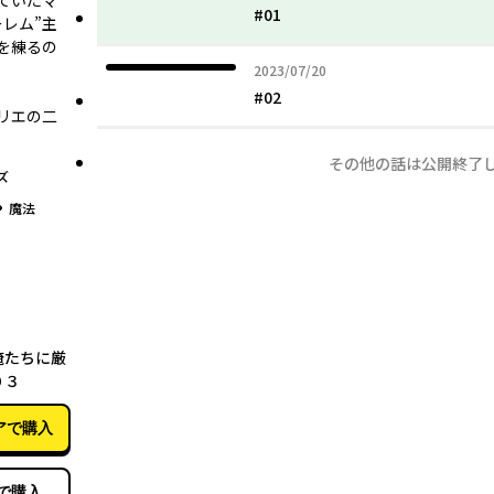
ていたマ
#01
レム”主
を練るの
2023年07月20日
2023/07/20
#02
リエの二
その他の話は公開終了
ズ
グ
魔法
09月09日
俺たちに厳
０３
アで購入
で購入