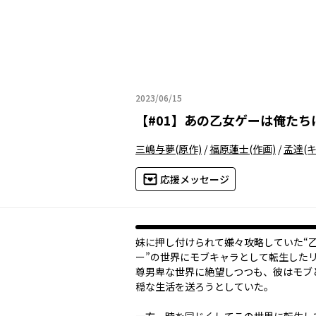
2023/06/15
2023年06月15日
【
#01
】
あの乙女ゲーは俺たち
三嶋与夢
(原作)
/
福原蓮士
(作画)
/
孟達
(
応援メッセージ
妹に押し付けられて嫌々攻略していた“
ー”の世界にモブキャラとして転生した
尊男卑な世界に絶望しつつも、彼はモブ
穏な生活を送ろうとしていた。