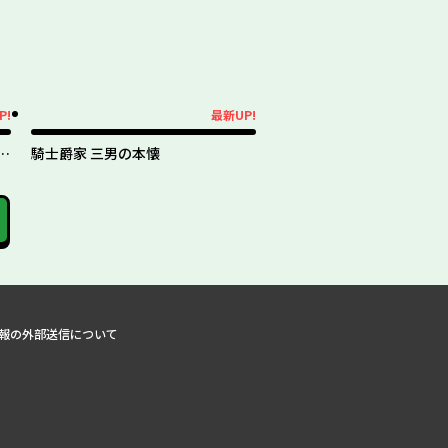
P!
最新UP!
最新UP!
レ
騎士爵家 三男の本懐
報の外部送信について