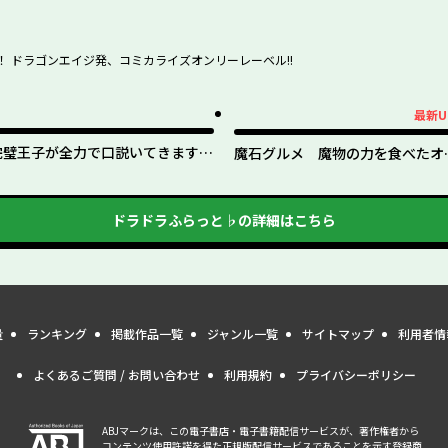
 ドラゴンエイジ発、コミカライズオンリーレーベル!!
最新U
最新UP!
完璧王子が全力で口説いてきます
魔石グルメ 魔物の力を食べたオ
※呪いによる求愛はご遠慮ください
は最強！
ドラドラふらっと♭
の詳細はこちら
量
ランキング
掲載作品一覧
ジャンル一覧
サイトマップ
利用者情
よくあるご質問 / お問い合わせ
利用規約
プライバシーポリシー
ABJマークは、この電子書店・電子書籍配信サービスが、著作権者から
コンテンツ使用許諾を得た正規版配信サービスであることを示す登録商