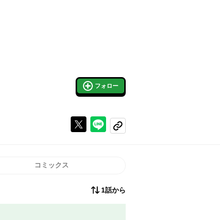
フォロー
Xで投稿する
ラインでシェアする
コピーする
コミックス
1話から