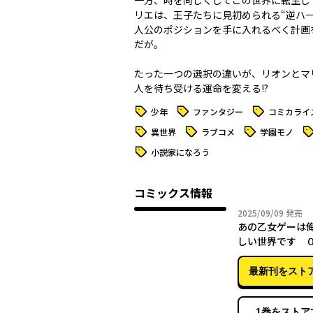
一方、時を同じくしてこの世界に転生し
リエは、王子たちに見初められる“逆ハー
人公のポジションを手に入れるべく計画
だが――。
たった一つの選択の違いが、リオンとマ
タグ
タグ
タグ
少年
ファンタジー
コミカライ
タグ
タグ
タグ
タ
異世界
ラブコメ
学園モノ
タグ
小説家になろう
コミックス情報
2025年
2025/09/09
発売
あの乙女ゲーは
しい世界です 
最新刊をスト
1巻をストア