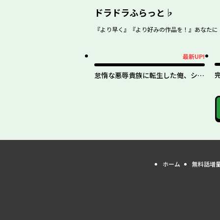
ドラドラふらっと♭
『より早く』『より好みの作品を！』あなたに！
最新UP!
最新UP!
怠惰な悪辱貴族に転生した俺、シナ
リオをぶっ壊したら規格外の魔力で
最凶になった
ホーム
無料話増