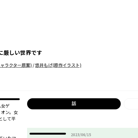
に厳しい世界です
キャラクター原案)
/
悠井もげ
(原作イラスト)
話
乙女ゲ
リオン。女
として平
2023年06月15日
2023/06/15