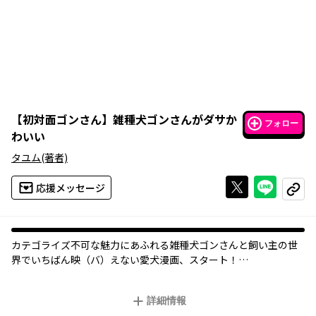
【
初対面ゴンさん
】
雑種犬ゴンさんがダサか
フォロー
わいい
タユム
(著者)
Xで投稿する
ライン
応援メッセージ
コピー
カテゴライズ不可な魅力にあふれる雑種犬ゴンさんと飼い主の世
界でいちばん映（バ）えない愛犬漫画、スタート！
オトボケ、ずっこけ、のほほん...オンリーワンでナンバーワンなう
ちの犬の拾いきれない魅力を聞いてくれ！
詳細情報
中途半端な垂れ耳、受け口で出張るアゴ、そしてとにかくなんか