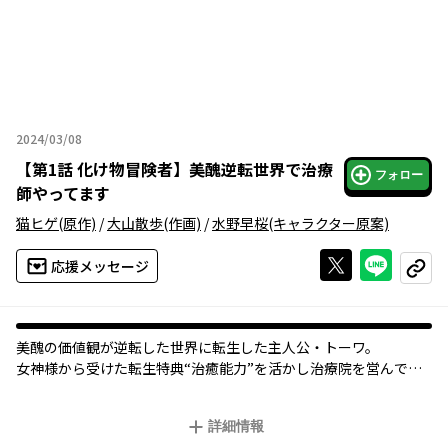
2024/03/08
2024年03月08日
【
第1話 化け物冒険者
】
美醜逆転世界で治療
フォロー
師やってます
猫ヒゲ
(原作)
/
大山散歩
(作画)
/
水野早桜
(キャラクター原案)
Xで投稿する
ライン
応援メッセージ
コピー
美醜の価値観が逆転した世界に転生した主人公・トーワ。
女神様から受けた転生特典“治癒能力”を活かし治療院を営んでい
たある日、
見るからに美しいエルフ少女が治療を受けにやって来る。
詳細情報
しかし、なぜか腰をガクガクしていて様子がおかしい……