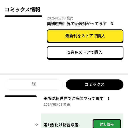
と思ったら、トーワを押し倒していきなり襲いかかってきて――！？
コミックス情報
不遇な美女冒険者たちの寄る辺ない心とカラダを癒やします♪
2026年05月08日
2026/05/08
発売
美醜逆転世界で治療師やってます 3
最新刊をストアで購入
1巻をストアで購入
話
コミックス
美醜逆転世界で治療師やってます 1
2024年03月08日
2024/03/08
発売
試し読み
第1話 化け物冒険者