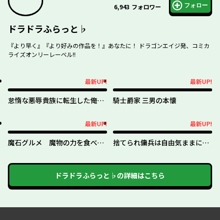
フォロー
6,943
フォロワー
ドラドラふらっと♭
『より早く』『より好みの作品を！』あなたに！ ドラゴンエイジ発、コミカ
ライズオンリーレーベル!!
最新UP!
最新UP!
最新UP!
最新UP!
怠惰な悪辱貴族に転生した俺、
騎士爵家 三男の本懐
シナリオをぶっ壊したら規格外
の魔力で最凶になった
最新UP!
最新UP!
最新UP!
最新UP!
魔石グルメ 魔物の力を食べた
捨てられ傭兵は自由気ままに生
オレは最強！
きたい
ドラドラふらっと♭
の詳細はこちら