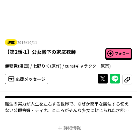
連載
2019/10/11
2019年10月11日
【
第2話-1
】
公女殿下の家庭教師
フォロー
無糖党
(漫画)
/
七野りく
(原作)
/
cura
(キャラクター原案)
Xで投稿する
ライン
応援メッセージ
コピー
魔法の実力が人生を左右する世界で、なぜか簡単な魔法すら使え
ない公爵令嬢・ティナ。ところがそんな少女に封じられた才能
が、魔法を愛する優しき家庭教師の、常識を覆す教えによって色
鮮やかに開花していく…！？
詳細情報