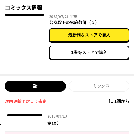
コミックス情報
2025年07月26日
2025/07/26
発売
公女殿下の家庭教師（５）
最新刊をストアで購入
1巻をストアで購入
話
コミックス
次回更新予定日：未定
1話から
2019年09月13日
2019/09/13
第1話