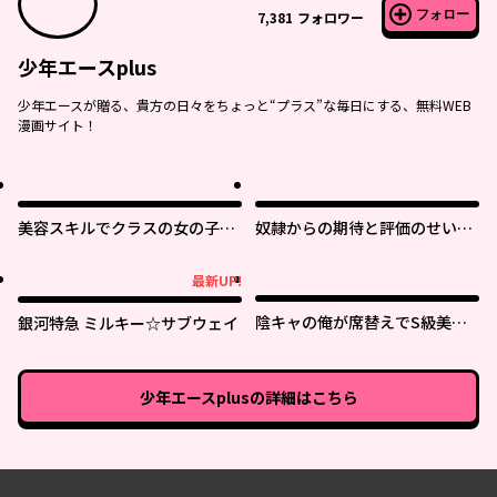
フォロー
7,381
フォロワー
少年エースplus
少年エースが贈る、貴方の日々をちょっと“プラス”な毎日にする、無料WEB
漫画サイト！
美容スキルでクラスの女の子を
奴隷からの期待と評価のせいで
可愛くしたい
搾取できないのだが
最新UP!
最新UP!
陰キャの俺が席替えでS級美少
銀河特急 ミルキー☆サブウェイ
女に囲まれたら秘密の関係が始
まった。
少年エースplus
の詳細はこちら