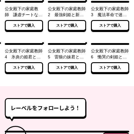
公女殿下の家庭教
公女殿下の家庭教師
公女殿下の家庭教師
師 謙虚チートな魔
2 最強剣姫と新た
3 魔法革命で迷え
法授業をはじめます
な伝説をつくります
る聖女を導きます
ストアで購入
ストアで購入
ストアで購入
公女殿下の家庭教師
公女殿下の家庭教師
公女殿下の家庭教師
4 氷炎の姫君と夏
5 雷狼の妹君と王
6 慟哭の剣姫と南
休みに王国を救いま
国動乱
方戦役
ストアで購入
ストアで購入
ストアで購入
す
レーベルをフォローしよう！