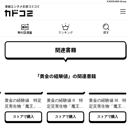
漫画エンタメ全部コミコミ
カドコミ
無料話増量
ランキング
探す
関連書籍
「
黄金の経験値
」の関連書籍
黄金の経験値 特定
黄金の経験値 II 特
黄金の経験値 III 特
災害生物「魔王」降
定災害生物「魔王」
定災害生物「魔王」
臨タイムアタック
進撃マルチプレイ
迷宮魔改造アップデ
ストアで購入
ストアで購入
ストアで購入
ート