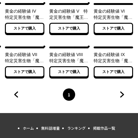
黄金の経験値 IV
黄金の経験値 V 特
黄金の経験値 VI
特定災害生物「魔
定災害生物「魔王」
特定災害生物「魔
王」配下融合アルケ
災厄激突ソロレイド
王」暗躍マグナメル
ストアで購入
ストアで購入
ストアで購入
ミー
ム
黄金の経験値 VII
黄金の経験値 VIII
黄金の経験値 IX
特定災害生物「魔
特定災害生物「魔
特定災害生物「魔
王」各国動乱プレリ
王」大戦アウトブレ
王」大戦バッドエン
ストアで購入
ストアで購入
ストアで購入
ュード
イク
ド
1
前のページへ
ページ
へ
次のペ
ホーム
無料話増量
ランキング
掲載作品一覧