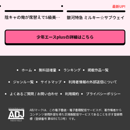
最新UP!
最新UP!
陰キャの俺が席替えでS級美少
銀河特急 ミルキー☆サブウェイ
女に囲まれたら秘密の関係が始
まった。
少年エースplus
の詳細はこちら
ホーム
無料話増量
ランキング
掲載作品一覧
ジャンル一覧
サイトマップ
利用者情報の外部送信について
よくあるご質問 / お問い合わせ
利用規約
プライバシーポリシー
ABJマークは、この電子書店・電子書籍配信サービスが、著作権者から
コンテンツ使用許諾を得た正規版配信サービスであることを示す登録商
標（登録番号 第6091713号）です。