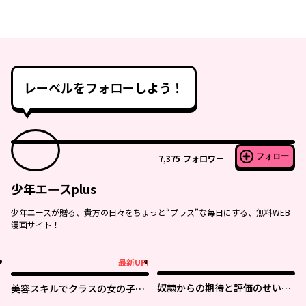
レーベルをフォローしよう！
フォロー
7,375
フォロワー
少年エースplus
少年エースが贈る、貴方の日々をちょっと“プラス”な毎日にする、無料WEB
漫画サイト！
最新UP!
最新UP!
奴隷からの期待と評価のせいで
美容スキルでクラスの女の子を
搾取できないのだが
可愛くしたい