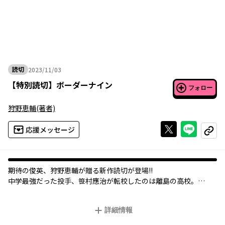
読切
2023/11/03
2023年11月03日
【
特別読切
】
ボーダーナイン
フォロー
狩野恵輔
(著者)
Xで投稿する
ライン
応援メッセージ
コピー
期待の俊英、狩野恵輔が贈る新作読切が登場!!
中学最強だった投手、笹村應治が転校したのは離島の高校。
詳細情報