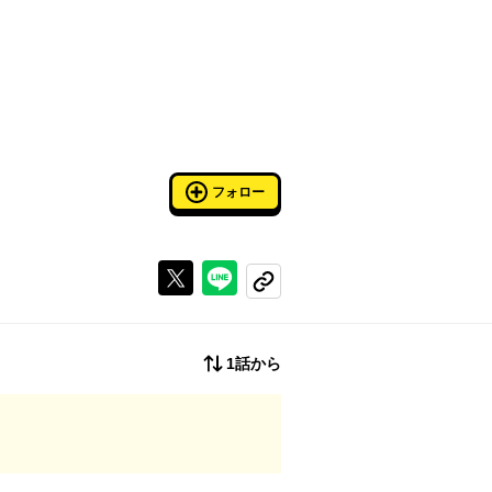
フォロー
Xで投稿する
ラインでシェアする
コピーする
1話から