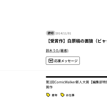
読切
2014/11/01
2014年11月01日
【
受賞作
】
白原稿の画狼（ビャ
鈴木うた
(著者)
応援メッセージ
第1回ComicWalker新人大賞【編集部
賞作
タグ
タグ
青年
お仕事