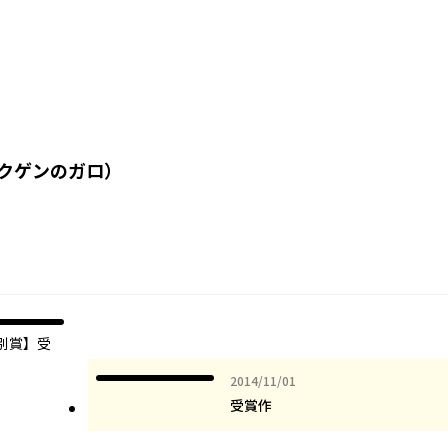
クゲンのガロ）
特別賞】受
2014年11月01日
2014/11/01
受賞作