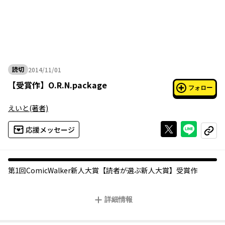
読切
2014/11/01
2014年11月01日
【
受賞作
】
O.R.N.package
フォロー
えいと
(著者)
Xで投稿する
ライン
応援メッセージ
コピー
第1回ComicWalker新人大賞【読者が選ぶ新人大賞】受賞作
詳細情報