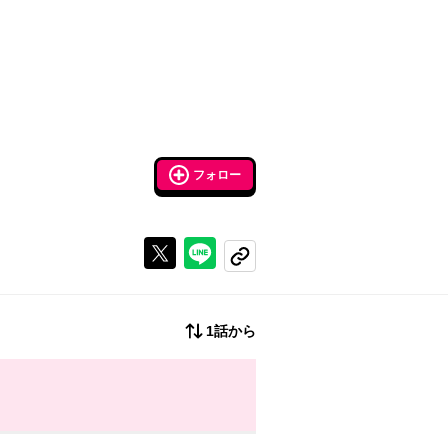
フォロー
Xで投稿する
ラインでシェアする
コピーする
1話から