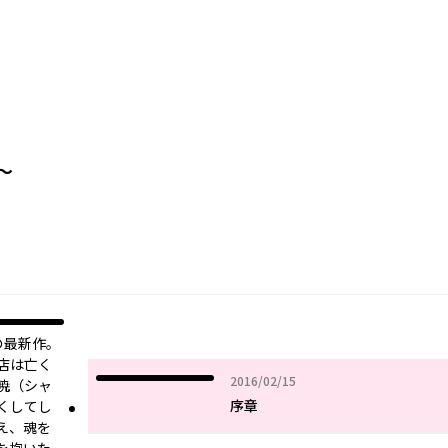
～
の最新作。
店は亡く
2016年02月15日
2016/02/15
暁（シャ
序章
くしてし
え、魂を