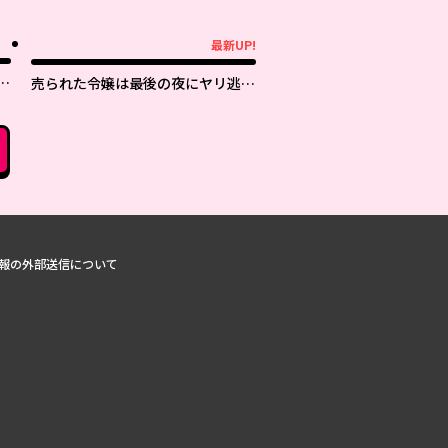
最新UP!
最新UP!
日
売られた令嬢は最後の夜にヤリ逃げ
しました〜平和に子育てしている
と、迎えに来たのは激重王子様でし
た〜
報の外部送信について