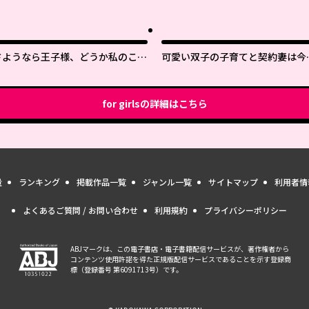
さようなら王子様、どうか私のこと
可愛い双子の子育てと契約妻は今
は忘れてください
で終了予定です
for girls
の詳細はこちら
量
ランキング
掲載作品一覧
ジャンル一覧
サイトマップ
利用者情
よくあるご質問 / お問い合わせ
利用規約
プライバシーポリシー
ABJマークは、この電子書店・電子書籍配信サービスが、著作権者から
コンテンツ使用許諾を得た正規版配信サービスであることを示す登録商
標（登録番号 第6091713号）です。