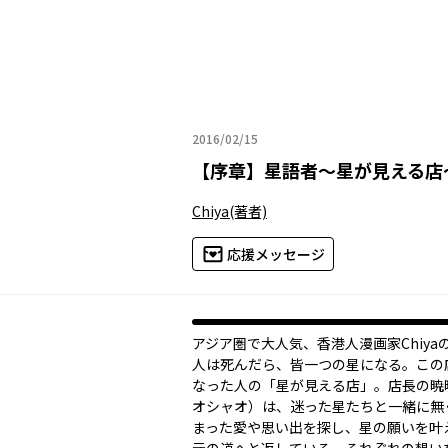
2016/02/15
2016年02月15日
【
序章
】
星語者～星が見える店
Chiya
(著者)
応援メッセージ
アジア圏で大人気、香港人漫画家Chiya
人は死んだら、皆一つの星になる。この
なった人の「星が見える店」。店長の暁
オシャオ）は、迷った星たちと一緒に無
まった愛や思い出を探し、星の願いを叶