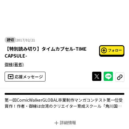
読切
2017/02/21
2017年02月21日
【
特別読み切り
】
タイムカプセル-TIME
フォロー
CAPSULE-
御縁
(著者)
Xで投稿する
ライン
応援メッセージ
コピー
第一回ComicWalkerGLOBAL卒業制作マンガコンテスト第一位受
賞作！作者・御縁は台湾のクリエイター育成スクール「角川国際
動漫教育」マンガコース第一期卒業生。思い出の箱に詰まってい
たのは、自分の想いと、そして…!?
詳細情報