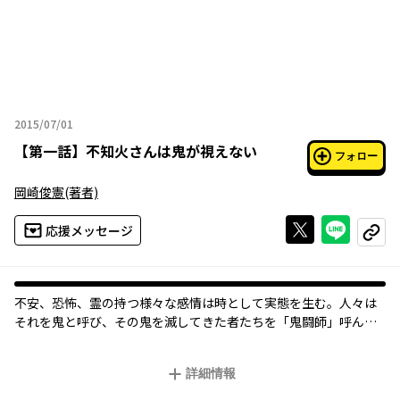
2015/07/01
2015年07月01日
【
第一話
】
不知火さんは鬼が視えない
フォロー
岡崎俊憲
(著者)
Xで投稿する
ライン
応援メッセージ
コピー
不安、恐怖、霊の持つ様々な感情は時として実態を生む。人々は
それを鬼と呼び、その鬼を滅してきた者たちを「鬼闘師」呼ん
だ。ちょっと気弱で優しい高校生・蓮介は、クラスの中では浮い
ている。彼は生まれながらに霊視体質で、幼い頃から周囲から疎
詳細情報
まれていたのだった。ある日、彼が拾ったマルという犬の霊、そ
れを知った同じクラスの鬼闘師・不知火さんに与えられた契約