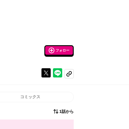
フォロー
Xで投稿する
ラインでシェアする
コピーする
コミックス
1話から