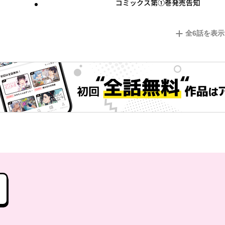
コミックス第①巻発売告知
全
6
話を表示