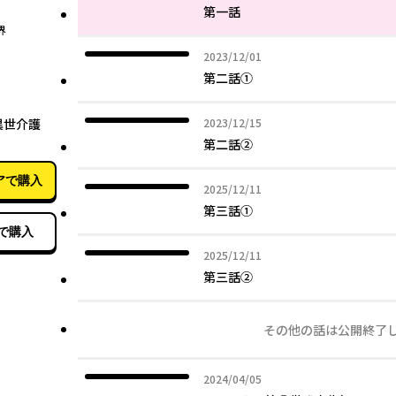
第一話
界
2023年12月01日
2023/12/01
第二話①
06月04日
2023年12月15日
異世介護
2023/12/15
第二話②
アで購入
2025年12月11日
2025/12/11
第三話①
で購入
2025年12月11日
2025/12/11
第三話②
その他の話は公開終了
2024年04月05日
2024/04/05