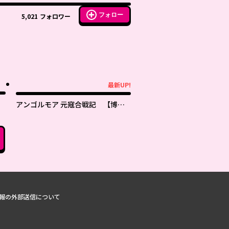
フォロー
5,021
フォロワー
最新UP!
最新UP!
アンゴルモア 元寇合戦記 【博多
編】
報の外部送信について