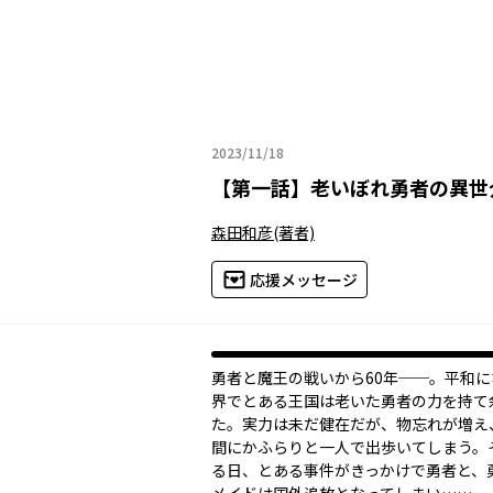
2023/11/18
2023年11月18日
【
第一話
】
老いぼれ勇者の異世
森田和彦
(著者)
応援メッセージ
勇者と魔王の戦いから60年──。平和
界でとある王国は老いた勇者の力を持て
た。実力は未だ健在だが、物忘れが増え
間にかふらりと一人で出歩いてしまう。
る日、とある事件がきっかけで勇者と、