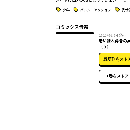
メイドは国外追放となってしまい……。
タグ
タグ
タグ
少年
バトル・アクション
異世
コミックス情報
2025年
2025/06/04
発売
老いぼれ勇者の
（３）
最新刊をスト
1巻をストア