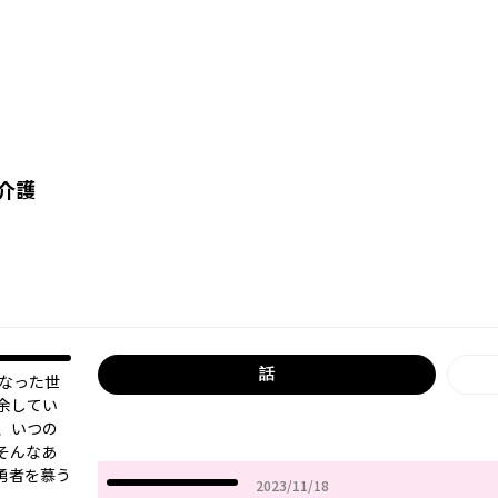
介護
話
になった世
余してい
、いつの
そんなあ
勇者を慕う
2023年11月18日
2023/11/18