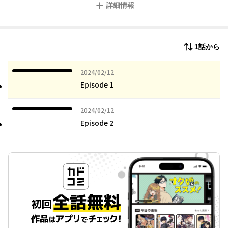
詳細情報
highly anticipated comic version of the "Kagerou Project" tha
t amassed over 2 million views on NicoNico Douga created by
Jin (Natural Enemy P)!! This revolutionary Epic tale has receiv
ed a new surge of popularity following its animated version.
1話から
2024年02月12日
2024/02/12
Episode 1
2024年02月12日
2024/02/12
Episode 2