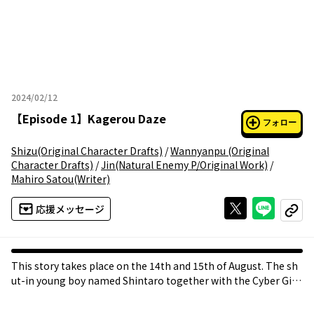
2024/02/12
2024年02月12日
【
Episode 1
】
Kagerou Daze
フォロー
Shizu
(Original Character Drafts)
/
Wannyanpu
(Original
Character Drafts)
/
Jin
(Natural Enemy P/Original Work)
/
Mahiro Satou
(Writer)
Xで投稿する
ライン
応援メッセージ
コピー
This story takes place on the 14th and 15th of August. The sh
ut-in young boy named Shintaro together with the Cyber Girl
Ene leave the house for the first time in two years only to be c
aught up in an outlandish "incident".....? "Kagerou Daze" is the