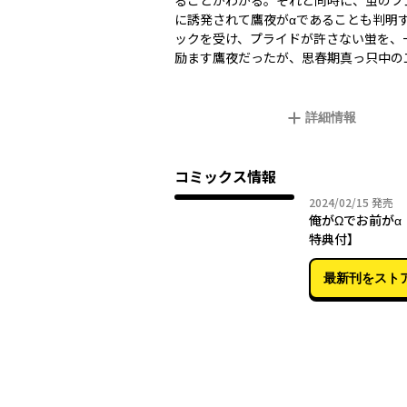
ることがわかる。それと同時に、蛍のフ
に誘発されて鷹夜がαであることも判明
ックを受け、プライドが許さない蛍を、
励ます鷹夜だったが、思春期真っ只中の
詳細情報
コミックス情報
2024年
2024/02/15
発売
俺がΩでお前がα
特典付】
最新刊をスト