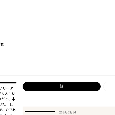
α
話
いリーダ
で大人しい
のだと、本
いた。し
で、Ωであ
2024年02月14日
2024/02/14