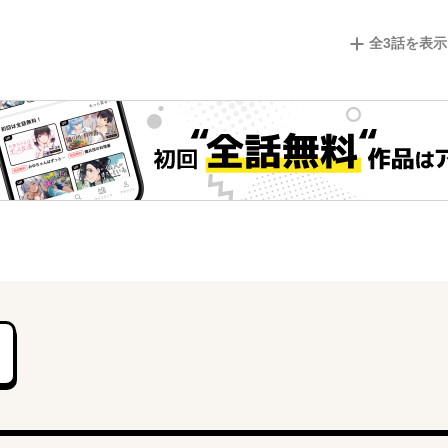
全
3
話を表示