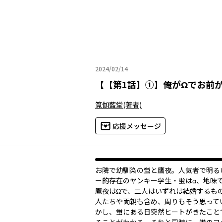
2024/02/14
2024年02月14日
【
【第1話】①
】
俺がΩでお前が
筧伽藍堂
(著者)
応援メッセージ
お隣で幼馴染の蛍と鷹夜。人気者で明る
ー的存在のヤンキー学生・蛍はα、地味
鷹夜はΩで、二人はいずれは結婚するも
人たちや両親も含め、周りもそう思って
かし、蛍にある日突然ヒートがきたこと