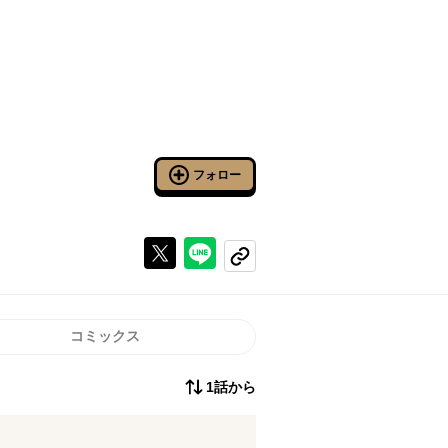
フォロー
Xで投稿する
ラインでシェアする
コピーする
コミックス
1話から