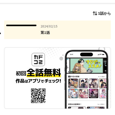
ブサイク好きお侍さんを篭絡したいエッチな狐娘のSEXアピール
1話から
和風ファンタジー!!!!
2024年02月15日
2024/02/15
第1話