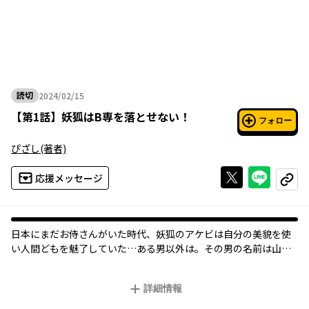
読切
2024/02/15
2024年02月15日
【
第1話
】
妖狐はB専を落とせない！
フォロー
ぴざし
(著者)
Xで投稿する
ライン
応援メッセージ
コピー
日本にまだお侍さんがいた時代、妖狐のアケビは自分の美貌を使
い人間どもを魅了していた…ある男以外は。その男の名前は山本
虎之助。見習い侍の男はとんでもないブサイク女子好きで、アケ
ビの魅力が一切わからないでいた！
詳細情報
プライドを傷つけられたアケビは、ブサイク好きの虎之助を篭絡
するべく、一世一代（笑）のお色気作戦を決行する!!!!!!