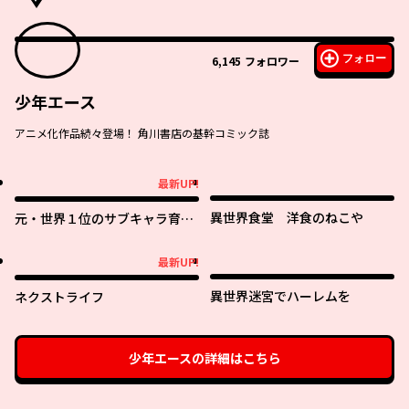
フォロー
6,145
フォロワー
少年エース
アニメ化作品続々登場！ 角川書店の基幹コミック誌
最新UP!
最新UP!
異世界食堂 洋食のねこや
元・世界１位のサブキャラ育成
日記 ～廃プレイヤー、異世界を
攻略中！～
最新UP!
最新UP!
異世界迷宮でハーレムを
ネクストライフ
少年エース
の詳細はこちら