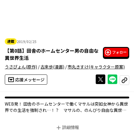
連載
2019/02/25
2019年02月25日
【
第0話
】
田舎のホームセンター男の自由な
フォロー
異世界生活
うさぴょん
(原作)
/
古来歩
(漫画)
/
市丸きすけ
(キャラクター原案)
Xで投稿する
ライン
応援メッセージ
コピー
WEB発！ 田舎のホームセンターで働くマサルは突如女神から異世
界での生活を強制され…！？ マサルの、のんびり自由な異世界D
IY生活が始まる！
詳細情報