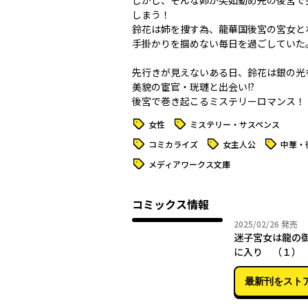
しかし、そんな姉が突如勤め先の後宮で
しまう！
鈴花は姉を捜す為、龍華国後宮の宮女と
手掛かりを掴めない毎日を過ごしていた
先行きが見えないある日、鈴花は銀の光
美貌の宦官・珖璉と出会い――!?
後宮で巻き起こるミステリーロマンス！
タグ
タグ
女性
ミステリー・サスペンス
タグ
タグ
タグ
コミカライズ
女主人公
中華・
タグ
メディアワークス文庫
コミックス情報
2025年
2025/02/26
発売
迷子宮女は龍の
に入り （１）
後宮事件帳～
最新刊をスト