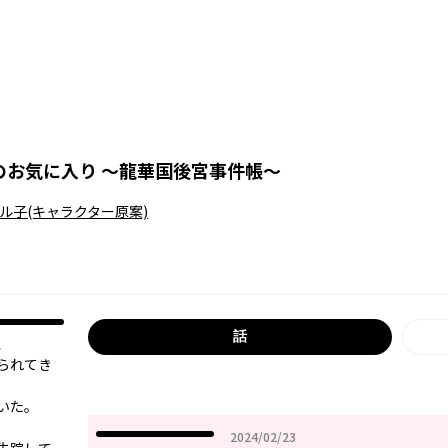
のお気に入り ～龍華国後宮事件帳～
ル子
(キャラクター原案)
話
、
られてき
いた。
2024年02月23日
2024/02/23