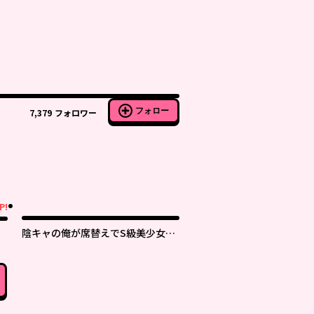
フォロー
7,379
フォロワー
P!
陰キャの俺が席替えでS級美少女に
囲まれたら秘密の関係が始まった。