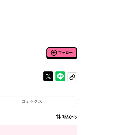
フォロー
Xで投稿する
ラインでシェアする
コピーする
コミックス
1話から