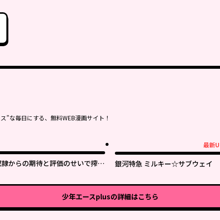
ス”な毎日にする、無料WEB漫画サイト！
最新U
最新UP!
奴隷からの期待と評価のせいで搾取
銀河特急 ミルキー☆サブウェイ
できないのだが
少年エースplus
の詳細はこちら