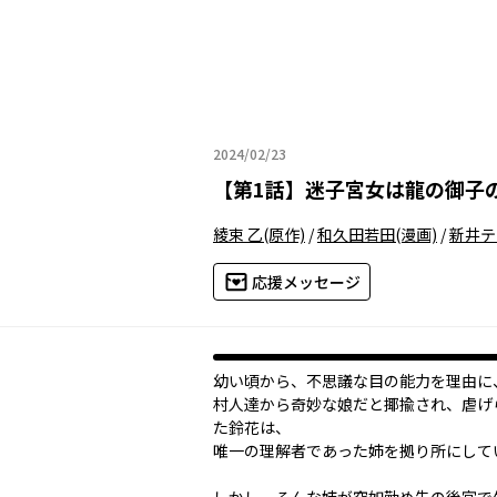
2024/02/23
2024年02月23日
【
第1話
】
迷子宮女は龍の御子
綾束 乙
(原作)
/
和久田若田
(漫画)
/
新井テ
応援メッセージ
幼い頃から、不思議な目の能力を理由に
村人達から奇妙な娘だと揶揄され、虐げ
た鈴花は、
唯一の理解者であった姉を拠り所にして