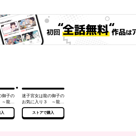
の御子の
迷子宮女は龍の御子の
 ～龍華
お気に入り３ ～龍華
～
国後宮事件帳～
購入
ストアで購入