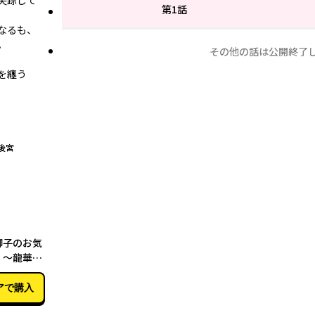
失踪して
第1話
なるも、
。
その他の話は公開終了
を纏う
後宮
02月26日
御子のお気
 ～龍華国
アで購入