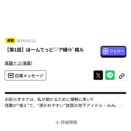
連載
2024/02/22
2024年02月22日
【
第1話
】
ほーんてっど♡ア縺ｲﾄﾞ繧ル
フォロー
城鐘ナコ
(漫画)
Xで投稿する
ライン
応援メッセージ
コピー
お前らオタクは、私が助かるために接触に来い――!!
怪異が“視え”て、“憑かれやすい”体質の地下アイドル・みみ。や
る気はなくてパフォもイマイチだけど、他人に霊障をなすりつけ
るためだけに命懸けでアイドルがんばります！
詳細情報
魑魅魍魎が蠢く芸能界を生き残れ!!新感覚ホラーコメディ♡