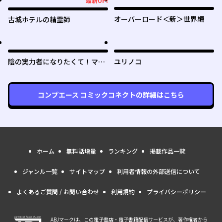
最新UP!
最新UP!
オーバーロード＜新＞世界編
古城ホテルの精霊師
陰の実力者になりたくて！マス
ユリノコ
ターオブガーデン～七陰列伝～
コンプエース コミックコネクト
の詳細はこちら
ホーム
無料話増量
ランキング
掲載作品一覧
ジャンル一覧
サイトマップ
利用者情報の外部送信について
よくあるご質問 / お問い合わせ
利用規約
プライバシーポリシー
ABJマークは、この電子書店・電子書籍配信サービスが、著作権者から