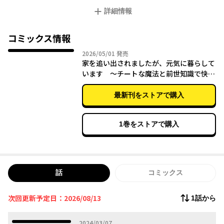
実家から追放され、辺境で育った転生者のレラ。スパルタな英才
詳細情報
教育のおかげで、立派な脳筋令嬢として成長！
前世知識を活かし、便利な魔道具を生み出していたけれど、貴族
の学院に入学することになり…!?
コミックス情報
イケメン騎士に一目惚れされるは、異母妹に喧嘩を売られるは、
2026年05月01日
2026/05/01
発売
まさかのトラブル続出でーー!?
家を追い出されましたが、元気に暮らして
脳筋令嬢がおくる異世界コメディ、コミカライズ開幕!!
います ～チートな魔法と前世知識で快適
便利なセカンドライフ！～ 3
最新刊をストアで購入
1巻をストアで購入
話
コミックス
次回更新予定日：2026/08/13
1話から
2024年03月07日
2024/03/07