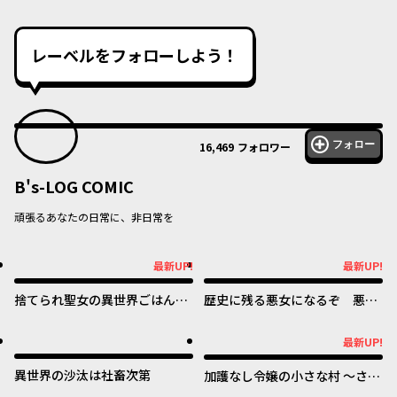
レーベルをフォローしよう！
フォロー
16,469
フォロワー
B's-LOG COMIC
頑張るあなたの日常に、非日常を
最新UP!
最新UP!
最新UP!
最新UP!
捨てられ聖女の異世界ごはん
歴史に残る悪女になるぞ 悪役
旅 隠れスキルでキャンピング
令嬢になるほど王子の溺愛は加
カーを召喚しました
速するようです！
最新UP!
最新UP!
異世界の沙汰は社畜次第
加護なし令嬢の小さな村 ～さ
あ、領地運営を始めましょう！