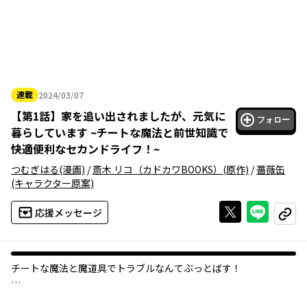
連載
2024/03/07
2024年03月07日
【
第1話
】
家を追い出されましたが、元気に
フォロー
暮らしています ~チートな魔法と前世知識で
快適便利なセカンドライフ！~
つむぎはる
(漫画)
/
斎木 リコ（カドカワBOOKS）
(原作)
/
薔薇缶
(キャラクター原案)
Xで投稿する
ライン
応援メッセージ
コピー
チートな魔法と魔道具でトラブルなんてぶっとばす！