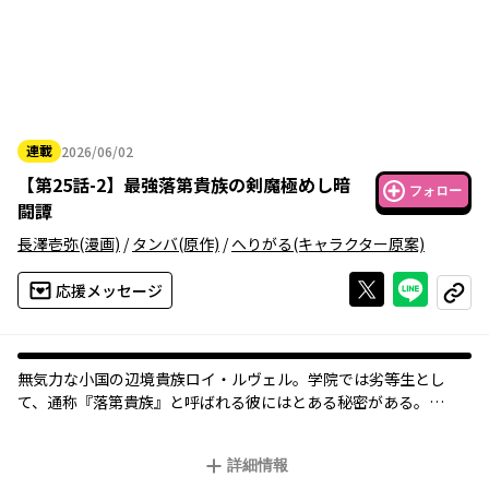
連載
2026/06/02
2026年06月02日
【
第25話-2
】
最強落第貴族の剣魔極めし暗
フォロー
闘譚
長澤壱弥
(漫画)
/
タンバ
(原作)
/
へりがる
(キャラクター原案)
Xで投稿する
ライン
応援メッセージ
コピー
無気力な小国の辺境貴族ロイ・ルヴェル。学院では劣等生とし
て、通称『落第貴族』と呼ばれる彼にはとある秘密がある。
【剣の国の守護神、白の剣聖クラウド】
【魔法の国の守護神、黒の大賢者エクリプス】
詳細情報
二大国で称賛される最強の正体は、無能を演じるロイなのだ！