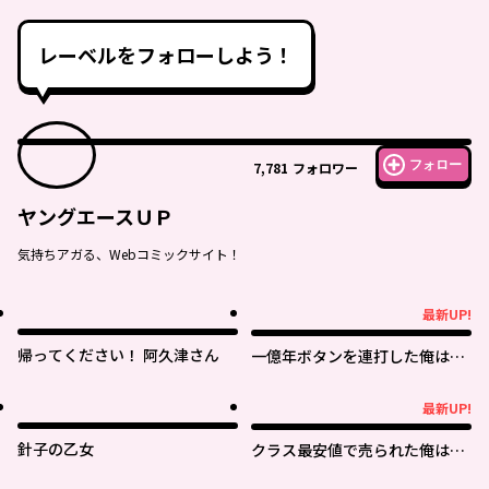
レーベルをフォローしよう！
フォロー
7,781
フォロワー
ヤングエースＵＰ
気持ちアガる、Webコミックサイト！
最新UP!
最新UP!
帰ってください！ 阿久津さん
一億年ボタンを連打した俺は、
気付いたら最強になっていた ～
落第剣士の学院無双～
最新UP!
最新UP!
針子の乙女
クラス最安値で売られた俺は、
実は最強パラメーター