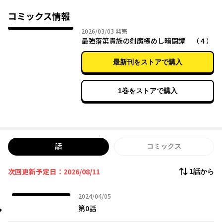
家族を守るため、大帝国との闘いを影から操る最強貴族ロイは、
剣聖・賢者を志す学院の美少女たちに興味を持たれ……!?
コミックス情報
落第貴族の新たな暗躍ファンタジー、開幕!!
2026年03月03日
2026/03/03
発売
最強落第貴族の剣魔極めし暗闘譚 （４）
最新刊をストアで購入
1巻をストアで購入
話
コミックス
次回更新予定日：2026/08/11
1話から
2024年04月05日
2024/04/05
第0話