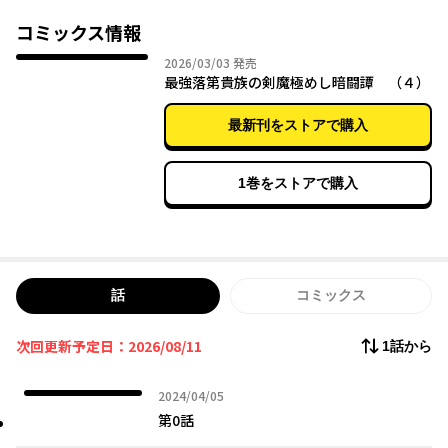
家族を守るため、大帝国との闘いを影から操る最強貴族ロイは、
剣聖・賢者を志す学院の美少女たちに興味を持たれ……!?
コミックス情報
落第貴族の新たな暗躍ファンタジー、開幕!!
2026年03月03日
2026/03/03
発売
最強落第貴族の剣魔極めし暗闘譚 （４）
最新刊をストアで購入
1巻をストアで購入
話
コミックス
次回更新予定日：2026/08/11
1話から
2024年04月05日
2024/04/05
第0話