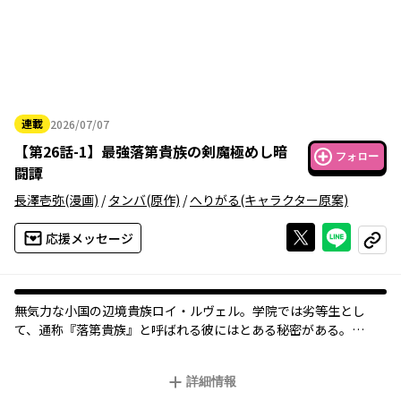
連載
2026/07/07
2026年07月07日
【
第26話-1
】
最強落第貴族の剣魔極めし暗
フォロー
闘譚
長澤壱弥
(漫画)
/
タンバ
(原作)
/
へりがる
(キャラクター原案)
Xで投稿する
ライン
応援メッセージ
コピー
無気力な小国の辺境貴族ロイ・ルヴェル。学院では劣等生とし
て、通称『落第貴族』と呼ばれる彼にはとある秘密がある。
【剣の国の守護神、白の剣聖クラウド】
【魔法の国の守護神、黒の大賢者エクリプス】
詳細情報
二大国で称賛される最強の正体は、無能を演じるロイなのだ！