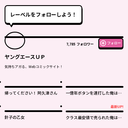
レーベルをフォローしよう！
フォロー
7,785
フォロワー
ヤングエースＵＰ
気持ちアガる、Webコミックサイト！
帰ってください！ 阿久津さん
一億年ボタンを連打した俺は、
気付いたら最強になっていた ～
落第剣士の学院無双～
最新UP!
最新UP!
針子の乙女
クラス最安値で売られた俺は、
実は最強パラメーター