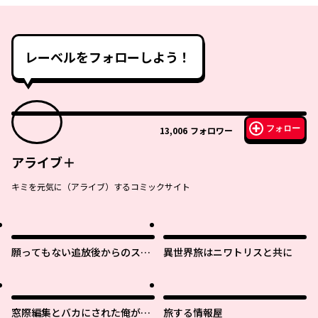
レーベルをフォローしよう！
フォロー
13,006
フォロワー
アライブ＋
キミを元気に（アライブ）するコミックサイト
願ってもない追放後からのスロ
異世界旅はニワトリスと共に
ーライフ？ 〜引退したはずが成
り行きで美少女ギャルの師匠に
なったらなぜかめちゃくちゃ懐
かれた〜
窓際編集とバカにされた俺が、
旅する情報屋