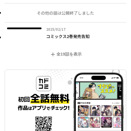
その他の話は公開終了しました
2025年02月17日
2025/02/17
コミックス2巻発売告知
全
19
話を表示