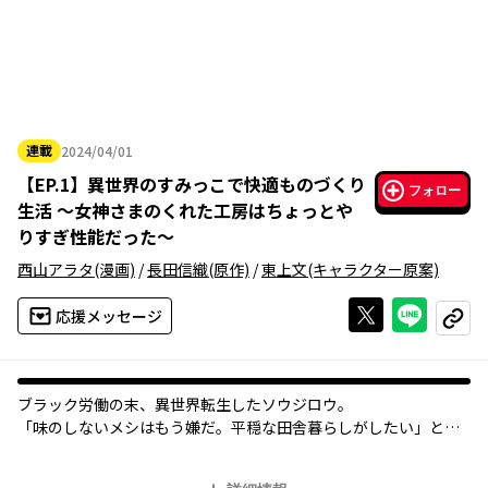
連載
2024/04/01
2024年04月01日
【
EP.1
】
異世界のすみっこで快適ものづくり
フォロー
生活 ～女神さまのくれた工房はちょっとや
りすぎ性能だった～
西山アラタ
(漫画)
/
長田信織
(原作)
/
東上文
(キャラクター原案)
Xで投稿する
ライン
応援メッセージ
コピー
ブラック労働の末、異世界転生したソウジロウ。
「味のしないメシはもう嫌だ。平穏な田舎暮らしがしたい」と願
ったら、魔境とされる森に放り出された!? しかもナイフ一本で。
と思ったら、実はそれは神器〈クラフトギア〉。何でも手軽に