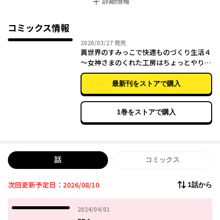
詳細情報
加工できて、趣味のモノづくりに大活躍！
シェルターや井戸、果てはベッドまでも完備して、魔境で快適
ライフがスタート！
コミックス情報
神器で魔獣を瞬殺したり、エルフやモフモフなお隣さんができ
2026年03月27日
2026/03/27
発売
たり、たまにとんでもないチートなんじゃ、と思うけど……せっ
異世界のすみっこで快適ものづくり生活４
かく手に入れた二度目の人生を楽しもうか。
～女神さまのくれた工房はちょっとやりす
ぎ性能だった～
最新刊をストアで購入
1巻をストアで購入
話
コミックス
次回更新予定日：2026/08/10
1話から
2024年04月01日
2024/04/01