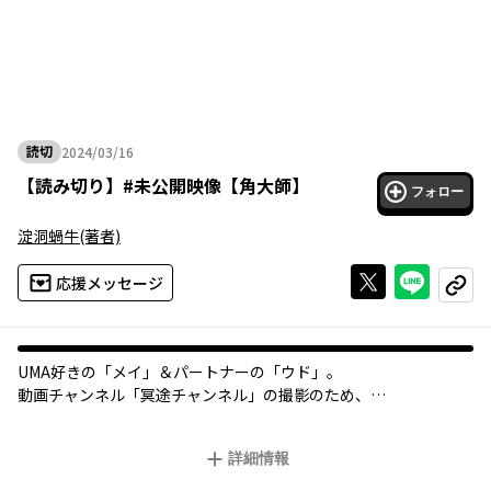
読切
2024/03/16
2024年03月16日
【
読み切り
】
#未公開映像【角大師】
フォロー
淀洞蝸牛
(著者)
Xで投稿する
ライン
応援メッセージ
コピー
UMA好きの「メイ」＆パートナーの「ウド」。
動画チャンネル「冥途チャンネル」の撮影のため、
彼らはリスナーからの情報提供をうけて、
山奥の村へ「人食い神の伝説 角大師」を追い求めやってきた。
詳細情報
廃村寸前の、その村の住人・杉枝からの話を聞くうちに「角大
師」は一風変わったとらえ方をされている神様だということを知