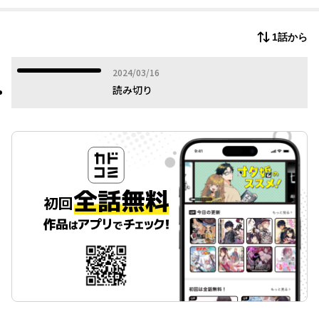
る。
しかし動画の撮れ高を気にするメイは、この村に伝わる“物騒な逸
1話から
話”を持ち出し、角大師の更なる正体を探ろうとして――。
2024年03月16日
2024/03/16
読み切り