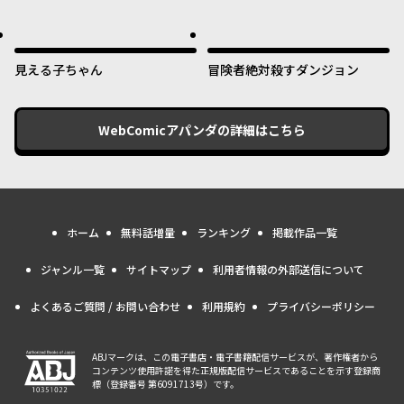
好きすぎる ～真摯な努力で最強
となり不遇な推しキャラ助けま
くる～
見える子ちゃん
冒険者絶対殺すダンジョン
WebComicアパンダ
の詳細はこちら
ホーム
無料話増量
ランキング
掲載作品一覧
ジャンル一覧
サイトマップ
利用者情報の外部送信について
よくあるご質問 / お問い合わせ
利用規約
プライバシーポリシー
ABJマークは、この電子書店・電子書籍配信サービスが、著作権者から
コンテンツ使用許諾を得た正規版配信サービスであることを示す登録商
標（登録番号 第6091713号）です。