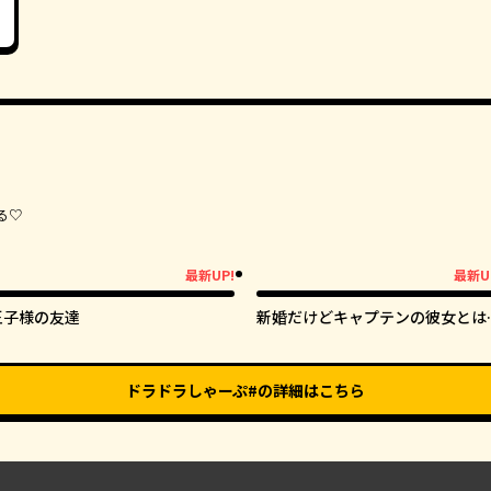
る♡
最新UP!
最新U
新UP!
最新UP!
王子様の友達
新婚だけどキャプテンの彼女とは
だヤれない
ドラドラしゃーぷ#
の詳細はこちら