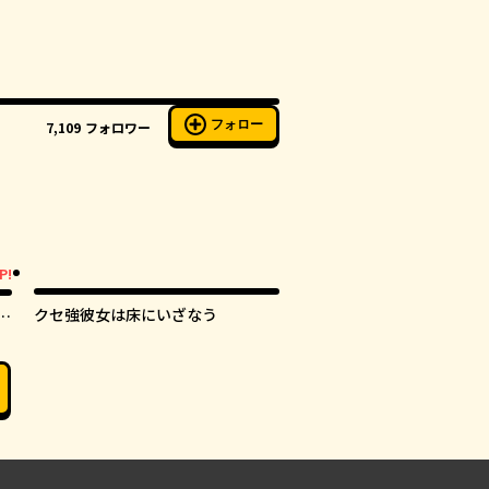
フォロー
7,109
フォロワー
P!
クセ強彼女は床にいざなう
ま