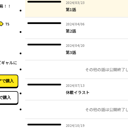
2024年03月23日
2024/03/23
幕！！
第1話
タグ
2024年04月06日
TS
2024/04/06
第2話
2024年04月20日
2024/04/20
第3話
11月08日
どギャルに
その他の話は公開終了
アで購入
2024年07月13日
2024/07/13
休載イラスト
で購入
その他の話は公開終了
2024年10月19日
2024/10/19