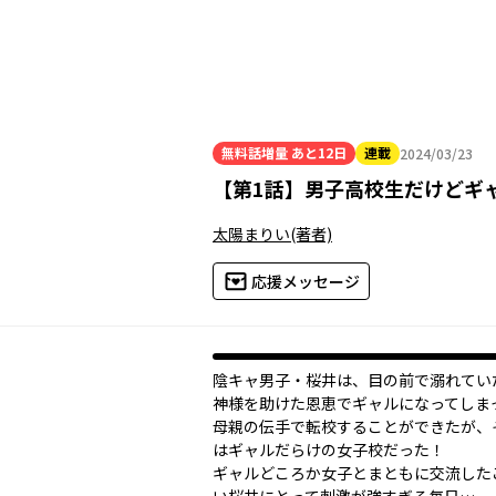
無料話増量
あと12日
連載
2024/03/23
2024年03月23日
【
第1話
】
男子高校生だけどギャ
太陽まりい
(著者)
応援メッセージ
陰キャ男子・桜井は、目の前で溺れてい
神様を助けた恩恵でギャルになってしま
母親の伝手で転校することができたが、
はギャルだらけの女子校だった！
ギャルどころか女子とまともに交流した