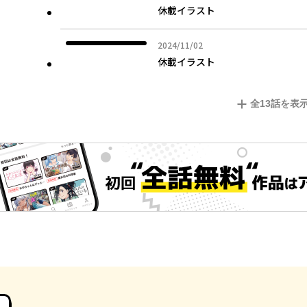
休載イラスト
2024年11月02日
2024/11/02
休載イラスト
全
13
話を表