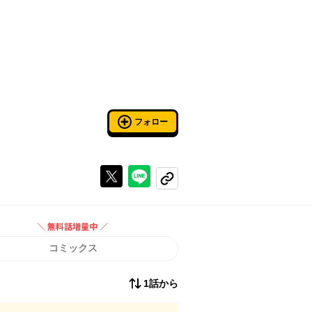
フォロー
Xで投稿する
ラインでシェアする
コピーする
＼ 無料話増量中 ／
無料話増量中
コミックス
1話から