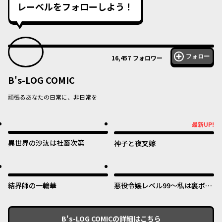
レーベルをフォローしよう！
フォロー
16,457
フォロワー
B's-LOG COMIC
頑張るあなたの日常に、非日常を
最新UP!
最新UP!
異世界の沙汰は社畜次第
神子と夜叉嫁
結界師の一輪華
悪役令嬢レベル99～私は裏ボス
ですが魔王ではありません～
B's-LOG COMIC
の詳細はこちら