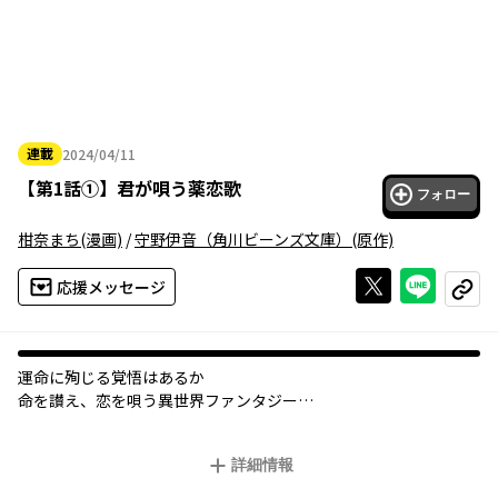
連載
2024/04/11
2024年04月11日
【
第1話①
】
君が唄う薬恋歌
フォロー
柑奈まち
(漫画)
/
守野伊音（角川ビーンズ文庫）
(原作)
Xで投稿する
ライン
応援メッセージ
コピー
運命に殉じる覚悟はあるか
命を讃え、恋を唄う異世界ファンタジー
病を治す異能を持ち、世界最後の希望と言われる薬術師。新米の
詳細情報
ライラは国外遠征中に、王城で飼われていた美しき妖人レイルと
出会う。定められた運命を生きる二人の間に芽生えるもの