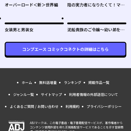
オーバーロード＜新＞世界編
陰の実力者になりたくて！マス
ターオブガーデン～七陰列伝～
女装男と男装女
泥船貴族のご令嬢～幼い弟を息
子と偽装し、隣国でしぶとく生
き残る！～
コンプエース コミックコネクト
の詳細はこちら
ホーム
無料話増量
ランキング
掲載作品一覧
ジャンル一覧
サイトマップ
利用者情報の外部送信について
よくあるご質問 / お問い合わせ
利用規約
プライバシーポリシー
ABJマークは、この電子書店・電子書籍配信サービスが、著作権者から
コンテンツ使用許諾を得た正規版配信サービスであることを示す登録商