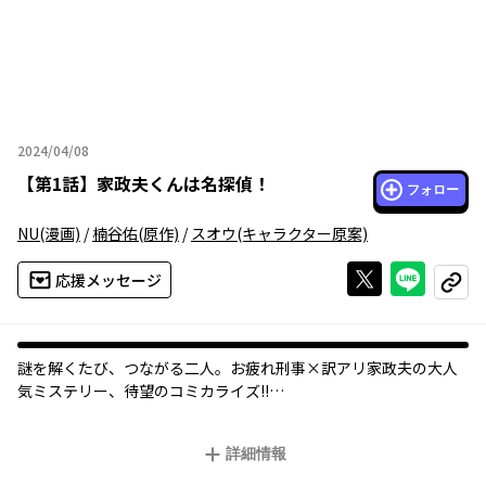
2024/04/08
2024年04月08日
【
第1話
】
家政夫くんは名探偵！
フォロー
NU
(漫画)
/
楠谷佑
(原作)
/
スオウ
(キャラクター原案)
Xで投稿する
ライン
応援メッセージ
コピー
謎を解くたび、つながる二人。お疲れ刑事×訳アリ家政夫の大人
気ミステリー、待望のコミカライズ!!
多忙な生活を送る刑事・連城怜。家事代行サービスを通じて出会
ったのは、美しい男子大学生・三上光弥だった。
詳細情報
謎多き家政夫くんは、掃除、料理、なんと難事件の推理まで見事
にこなしてしまい…。