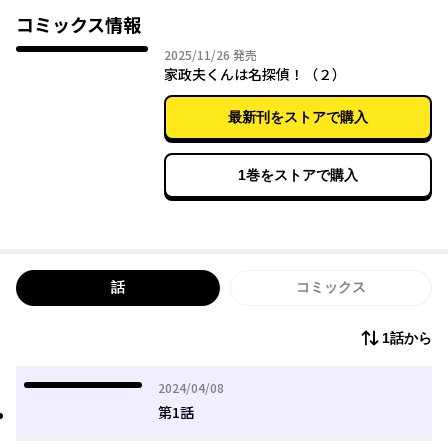
刑事と家政夫。二人が交差するとき、やがて隠された過去と真実
コミックス情報
が明らかに——!?
2025年11月26日
2025/11/26
発売
家政夫くんは名探偵！（２）
最新刊をストアで購入
1巻をストアで購入
話
コミックス
1話から
2024年04月08日
2024/04/08
第1話