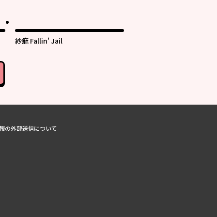
紗痲 Fallin' Jail
報の外部送信について