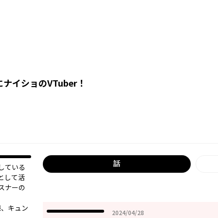
ナイショのVTuber！
話
している
として活
スナーの
様、キュン
2024年04月28日
2024/04/28