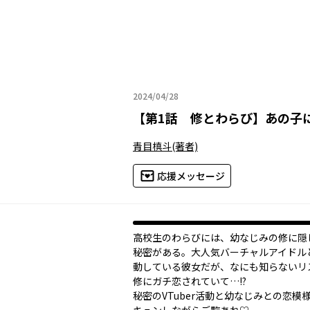
2024/04/28
2024年04月28日
【
第1話 修とわらび
】
あの子に
青目槙斗
(著者)
応援メッセージ
高校生のわらびには、幼なじみの修に隠
秘密がある。大人気バーチャルアイドル
動している彼女だが、なにも知らないリ
修にガチ恋されていて…!?
秘密のVTuber活動と幼なじみとの恋模