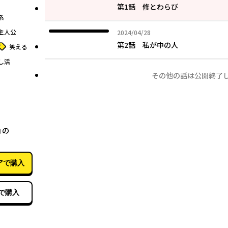
第1話 修とわらび
系
主人公
2024年04月28日
2024/04/28
第2話 私が中の人
タグ
笑える
し活
その他の話は公開終了
02月14日
ョの
アで購入
で購入