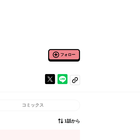
フォロー
Xで投稿する
ラインでシェアする
コピーする
コミックス
1話から