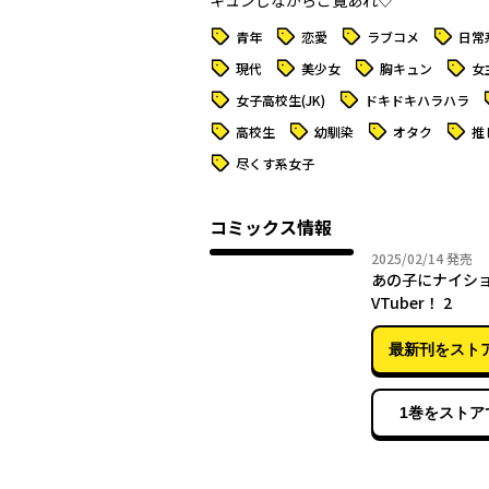
キュンしながらご覧あれ♡
タグ
タグ
タグ
タグ
青年
恋愛
ラブコメ
日常
タグ
タグ
タグ
タグ
現代
美少女
胸キュン
女
タグ
タグ
女子高校生(JK)
ドキドキハラハラ
タグ
タグ
タグ
タグ
高校生
幼馴染
オタク
推
タグ
尽くす系女子
コミックス情報
2025年
2025/02/14
発売
あの子にナイシ
VTuber！ 2
最新刊をスト
1巻をストア