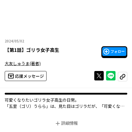
2024/05/02
2024年05月02日
【
第1話
】
ゴリラ女子高生
フォロー
大友しゅうま
(著者)
Xで投稿する
ライン
応援メッセージ
コピー
可愛くなりたいゴリラ女子高生の日常。
「五里（ゴリ）うらら」は、見た目はゴリラだが、「可愛くなっ
て恋をしたい」という、普通の女子高生と同じ気持ちを抱えてい
る。
詳細情報
恋のライバル・萌ちゃんとの、学校一のイケメン「桜井くん」を
めぐる壮絶なバトルシーンは爆笑必須。