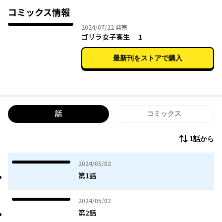
桜井くんに触れた手を照れ隠しに払いのけたところ、指3本骨折さ
コミックス情報
せてしまうなど、不器用（怪力なだけ！？）で素直なゴリちゃん
2024年07月22日
2024/07/22
発売
から目が離せない！
ゴリラ女子高生 １
ゴリラ女子高生が主役の、前代未聞の爆笑ラブコメ、スタート！
最新刊をストアで購入
話
コミックス
1話から
2024年05月02日
2024/05/02
第1話
2024年05月02日
2024/05/02
第2話