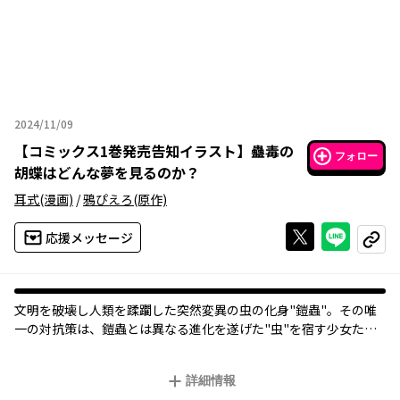
2024/11/09
2024年11月09日
【
コミックス1巻発売告知イラスト
】
蠱毒の
フォロー
胡蝶はどんな夢を見るのか？
耳式
(漫画)
/
鴉ぴえろ
(原作)
Xで投稿する
ライン
応援メッセージ
コピー
文明を破壊し人類を蹂躙した突然変異の虫の化身"鎧蟲"。その唯
一の対抗策は、鎧蟲とは異なる進化を遂げた"虫"を宿す少女た
ち、"蝶妃"だけ。
詳細情報
万年蝶妃候補生のアユミは劣等生のレッテルを貼られ、絶望の淵