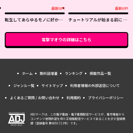
語 ～現代の製品を自在に取り寄
せるスキルがあるので異世界で
最新UP!
最新UP!
最新UP!
最新UP!
は楽勝です～
転生してあらゆるモノに好かれ
チュートリアルが始まる前に ボ
ながら異世界で好きな事をして
スキャラ達を破滅させない為に
生きて行く
俺ができる幾つかの事
電撃マオウ
の詳細はこちら
ホーム
無料話増量
ランキング
掲載作品一覧
ジャンル一覧
サイトマップ
利用者情報の外部送信について
よくあるご質問 / お問い合わせ
利用規約
プライバシーポリシー
ABJマークは、この電子書店・電子書籍配信サービスが、著作権者から
コンテンツ使用許諾を得た正規版配信サービスであることを示す登録商
標（登録番号 第6091713号）です。