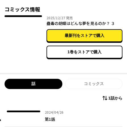
に立ちながらも「世界を救う」という使命を胸に日々鍛錬を続け
る。しかし努力の先にアユミを待ち受けていたのは、親友の裏切
コミックス情報
りと耐え難い現実で――。
2025年12月27日
2025/12/27
発売
蠱毒の胡蝶はどんな夢を見るのか？ ３
これは、運命に翻弄されながらも、過酷な世界を生き抜くため
に。そして、世界を取り戻すために、もがき続ける少女たちの物
最新刊をストアで購入
語。
1巻をストアで購入
話
コミックス
1話から
2024年04月26日
2024/04/26
第1話