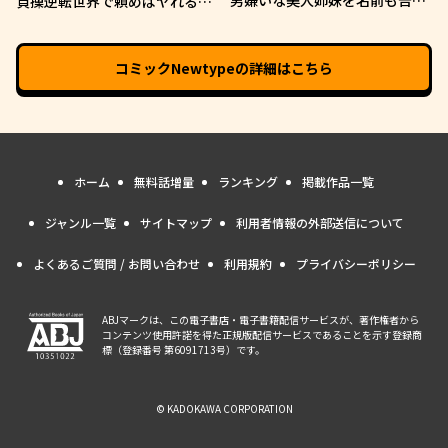
男嫌いな美人姉妹を名前も告げ
貞操逆転世界で頼めばヤれると
ずに助けたら一体どうなる?
噂の俺
コミックNewtype
の詳細はこちら
ホーム
無料話増量
ランキング
掲載作品一覧
ジャンル一覧
サイトマップ
利用者情報の外部送信について
よくあるご質問 / お問い合わせ
利用規約
プライバシーポリシー
ABJマークは、この電子書店・電子書籍配信サービスが、著作権者から
コンテンツ使用許諾を得た正規版配信サービスであることを示す登録商
標（登録番号 第6091713号）です。
© KADOKAWA CORPORATION