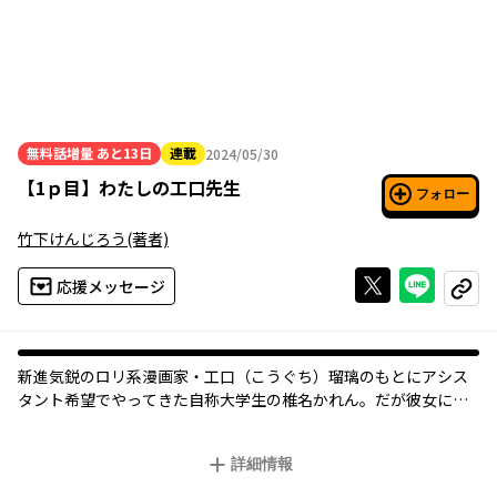
無料話増量
あと13日
連載
2024/05/30
2024年05月30日
【
1ｐ目
】
わたしの工口先生
フォロー
竹下けんじろう
(著者)
Xで投稿する
ライン
応援メッセージ
コピー
新進気鋭のロリ系漫画家・工口（こうぐち）瑠璃のもとにアシス
タント希望でやってきた自称大学生の椎名かれん。だが彼女には
秘密と目的があって――。エロ漫画家と●学生女児が織りなす、お仕
事系ラブコメ登場！
詳細情報