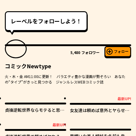
レーベルをフォローしよう！
フォロー
5,480
フォロワー
コミックNewtype
火・木・金 AM11:00に更新！ バラエティ豊かな漫画が勢ぞろい あなた
の“タイプ”がきっと見つかる ジャンルレスWEBコミック誌
最新UP!
最新UP!
貞操逆転世界ならモテると思っ
女友達は頼めば意外とヤらせて
ていたら
くれる
最新UP!
最新UP!