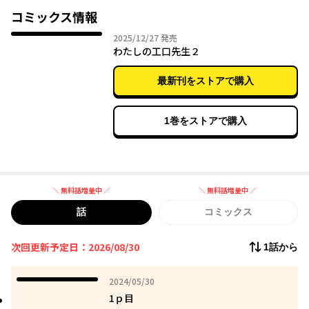
コミックス情報
2025年12月27日
2025/12/27
発売
わたしの工口先生２
最新刊をストアで購入
1巻をストアで購入
＼ 無料話増量中 ／
＼ 無料話増量中 ／
無料話増量中
無料話増量中
話
コミックス
次回更新予定日：2026/08/30
1話から
2024年05月30日
2024/05/30
1ｐ目