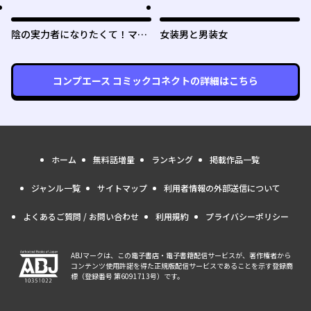
陰の実力者になりたくて！マス
女装男と男装女
ターオブガーデン～七陰列伝～
コンプエース コミックコネクト
の詳細はこちら
ホーム
無料話増量
ランキング
掲載作品一覧
ジャンル一覧
サイトマップ
利用者情報の外部送信について
よくあるご質問 / お問い合わせ
利用規約
プライバシーポリシー
ABJマークは、この電子書店・電子書籍配信サービスが、著作権者から
コンテンツ使用許諾を得た正規版配信サービスであることを示す登録商
標（登録番号 第6091713号）です。