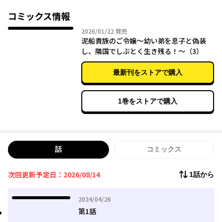
コミックス情報
2026年01月22日
2026/01/22
発売
泥船貴族のご令嬢～幼い弟を息子と偽装
し、隣国でしぶとく生き残る！～（3）
最新刊をストアで購入
1巻をストアで購入
話
コミックス
次回更新予定日：2026/08/14
1話から
2024年04月26日
2024/04/26
第1話