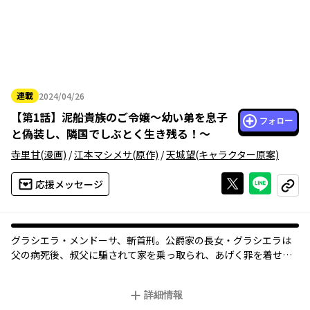
連載
2024/04/26
2024年04月26日
【
第1話
】
泥船貴族のご令嬢～幼い弟を息子
フォロー
と偽装し、隣国でしぶとく生き残る！～
寺里甘
(漫画)
/
江本マシメサ
(原作)
/
天城望
(キャラクター原案)
Xで投稿する
ライン
応援メッセージ
コピー
グラシエラ・メンドーサ、斬首刑――。公爵家の長女・グラシエラは
父の病死後、叔父に騙されて家を乗っ取られ、あげく罪を着せら
れて幼い弟とともに斬首刑に処されてしまった。だが気がつくと
五年前に戻っていて…？ 人生二度目、もう絶対に間違わない。
詳細情報
弟を息子と偽装してでも、しぶとく生き残ってみせます。