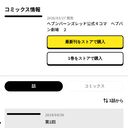
コミックス情報
2026年03月27日
2026/03/27
発売
ヘブンバーンズレッド公式４コマ ヘブバ
ン劇場 ２
最新刊をストアで購入
1巻をストアで購入
話
コミックス
1話から
2024年04月30日
2024/04/30
第1回