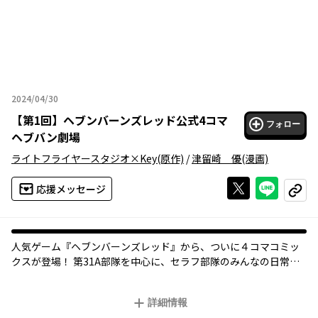
2024/04/30
2024年04月30日
【
第1回
】
ヘブンバーンズレッド公式4コマ
フォロー
ヘブバン劇場
ライトフライヤースタジオ×Key
(原作)
/
津留崎 優
(漫画)
Xで投稿する
ライン
応援メッセージ
コピー
人気ゲーム『ヘブンバーンズレッド』から、ついに４コマコミッ
クスが登場！ 第31A部隊を中心に、セラフ部隊のみんなの日常が
とびきりかわいく、ちょっぴりシュールに描かれます。 全ページ
カラーでお届け＆公式Xには未掲載の４コマも多数収録。 鬼才・
詳細情報
津留崎優が描くゆるっとかわいいメンバーに癒されて♪