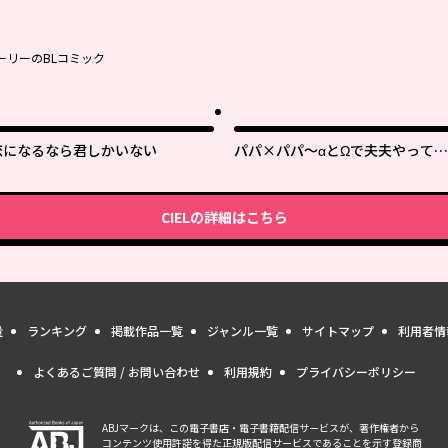
ーリーのBLコミック
恋になるなら君しかいない
パパ×パパ～αとΩで夫夫やってま
す～
CIEL
の詳細はこちら
量
ランキング
掲載作品一覧
ジャンル一覧
サイトマップ
利用者情
よくあるご質問 / お問い合わせ
利用規約
プライバシーポリシー
ABJマークは、この電子書店・電子書籍配信サービスが、著作権者から
コンテンツ使用許諾を得た正規版配信サービスであることを示す登録商