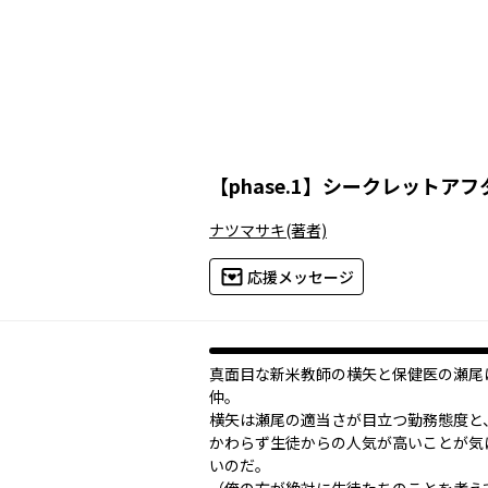
【
phase.1
】
シークレットアフ
ナツマサキ
(著者)
応援メッセージ
真面目な新米教師の横矢と保健医の瀬尾
仲。
横矢は瀬尾の適当さが目立つ勤務態度と
かわらず生徒からの人気が高いことが気
いのだ。