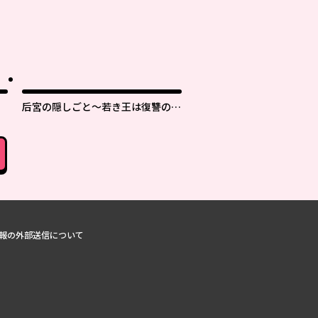
后宮の隠しごと～若き王は復讐の褥
で愛を知る～
報の外部送信について