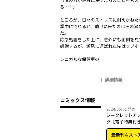
（俺の方が絶対に生徒たちのことを考え
る…！）
ところが、日々のストレスに耐えかねた
業中に倒れると、助けに来たのはその瀬
た。
応急処置をした上に、意外にも面倒を見
感謝するが、瀬尾に運ばれた先はラブホ
シニカルな保健室の…
詳細情報
コミックス情報
2024年
2024/05/01
発売
シークレットア
ク【電子特典付
最新刊をスト