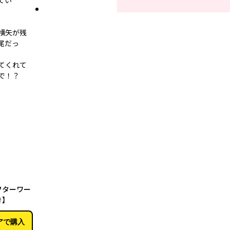
てい
横矢が残
尾だっ
てくれて
で！？
05月01日
フターワー
き】
アで購入