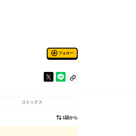
フォロー
Xで投稿する
ラインでシェアする
コピーする
コミックス
1話から