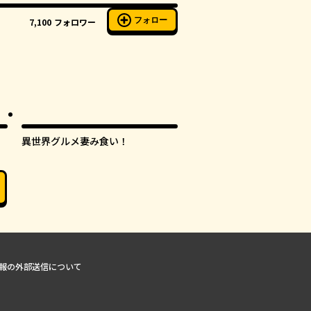
フォロー
7,100
フォロワー
異世界グルメ妻み食い！
報の外部送信について