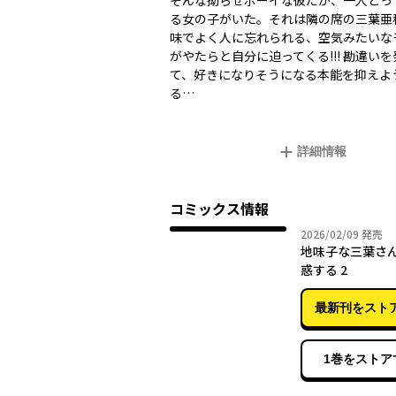
そんな拗らせボーイな彼だが、一人とっ
る女の子がいた。それは隣の席の三葉亜
味でよく人に忘れられる、空気みたいな
がやたらと自分に迫ってくる!!! 勘違い
て、好きになりそうになる本能を抑えよ
る…
詳細情報
コミックス情報
2026年
2026/02/09
発売
地味子な三葉さ
惑する 2
最新刊をスト
1巻をストア