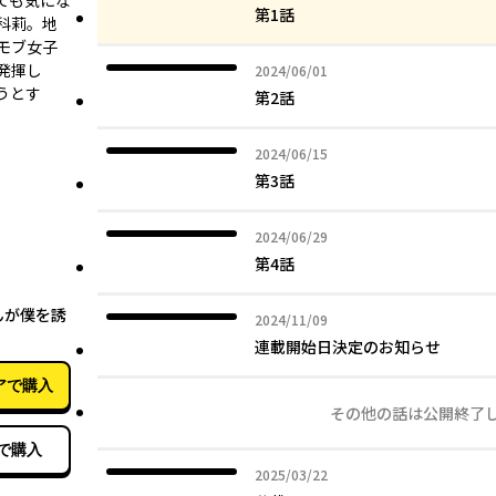
ても気にな
第1話
科莉。地
モブ女子
を発揮し
2024年06月01日
2024/06/01
うとす
第2話
2024年06月15日
2024/06/15
第3話
2024年06月29日
2024/06/29
第4話
02月09日
んが僕を誘
2024年11月09日
2024/11/09
連載開始日決定のお知らせ
アで購入
その他の話は公開終了
で購入
2025年03月22日
2025/03/22