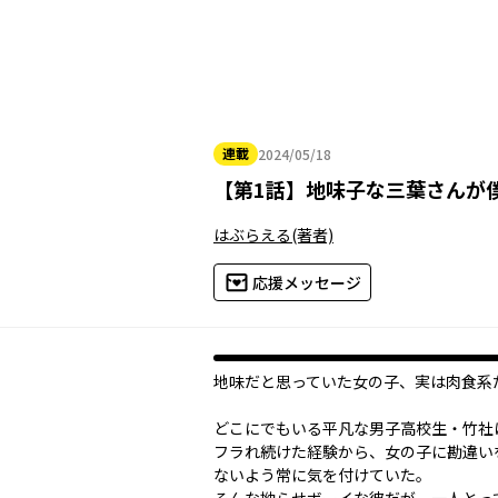
連載
2024/05/18
2024年05月18日
【
第1話
】
地味子な三葉さんが
はぶらえる
(著者)
応援メッセージ
地味だと思っていた女の子、実は肉食系だった
どこにでもいる平凡な男子高校生・竹社
フラれ続けた経験から、女の子に勘違い
ないよう常に気を付けていた。