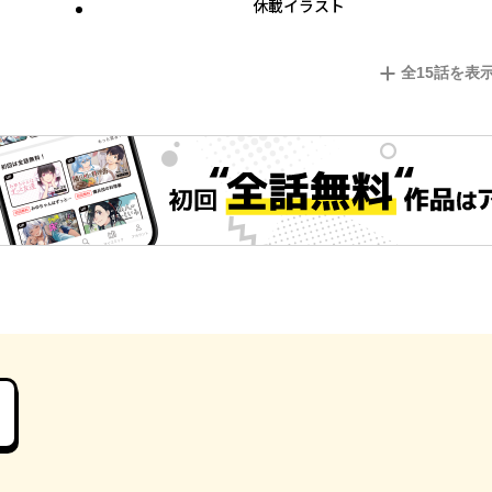
休載イラスト
全
15
話を表