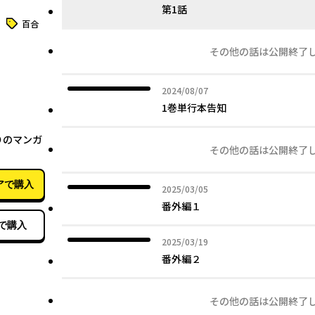
第1話
タグ
百合
その他の話は公開終了
2024年08月07日
2024/08/07
1巻単行本告知
10月07日
りのマンガ
その他の話は公開終了
アで購入
2025年03月05日
2025/03/05
番外編１
で購入
2025年03月19日
2025/03/19
番外編２
その他の話は公開終了