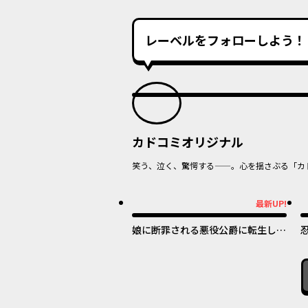
レーベルをフォローしよう！
カドコミオリジナル
笑う、泣く、驚愕する——。心を揺さぶる「カ
オリジナル
最新UP!
最新UP!
最
娘に断罪される悪役公爵に転生して
ました ～悪役ムーブをやめたのに
なぜか娘が『氷の令嬢』化する件～