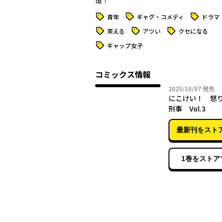
道！
タグ
タグ
タグ
青年
ギャグ・コメディ
ドラマ
タグ
タグ
タグ
笑える
アツい
クセになる
タグ
ギャップ女子
コミックス情報
2025年
2025/10/07
発売
にこけい！ 怒
刑事 Vol.3
最新刊をスト
1巻をストア