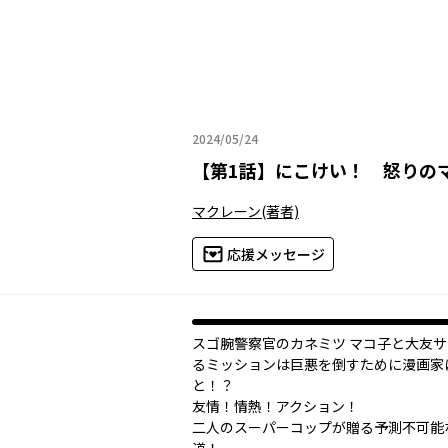
2024/05/24
2024年05月24日
【
第1話
】
にこけい！ 怒りの
マクレーン
(著者)
応援メッセージ
スゴ腕警察官のカネミツ マコ子と大友
るミッションは巨悪を倒すために漫画家
と！？
友情！情熱！アクション！
二人のスーパーコップが贈る予測不可能