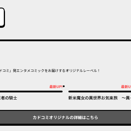
ドコミ」発エンタメコミックをお届けするオリジナルレーベル！
オリジナル
オリジナ
最新UP!
最新U
新UP!
最新UP!
忍者の騎士
新米魔女の異世界お気楽旅 ～異
界に落ちた元アラフォー社畜は魔
の弟子を名乗り第二の人生を謳歌
る～
カドコミオリジナル
の詳細はこちら