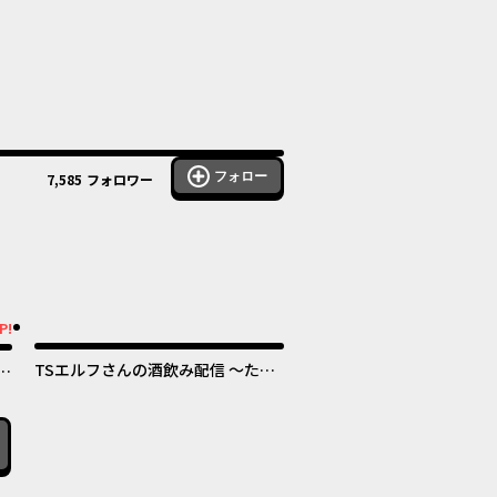
フォロー
7,585
フォロワー
オリジナル
ル
P!
TSエルフさんの酒飲み配信 ～たく
世
さん飲むからってドワーフじゃない
女
からな!?～
す