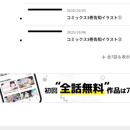
2025年10月03日
2025/10/03
コミックス3巻告知イラスト➀
2025年10月06日
2025/10/06
コミックス3巻告知イラスト②
全
7
話を表示