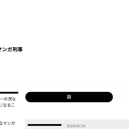
マンガ刑事
オリジナル
話
サーの次な
になるこ
なマンガ
2024年05月24日
2024/05/24