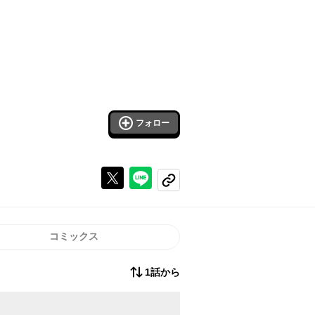
フォロー
Xで投稿する
ラインでシェアする
コピーする
コミックス
1話から