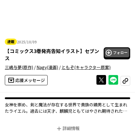
連載
2025/10/09
2025年10月09日
【
コミックス3巻発売告知イラスト
】
セブン
フォロー
ス
三嶋与夢
(原作)
/
Nagy
(漫画)
/
ともぞ
(キャラクター原案)
Xで投稿する
ライン
応援メッセージ
コピー
オリジナル
女神を崇め、剣と魔法が存在する世界で貴族の嫡男として生まれ
たライエル。過去には天才、麒麟児ともてはやされ期待されたラ
イエルだが、すべてを完璧にこなす妹セレスによって屋敷内で冷
遇されていってしまう。そのセレスに思いついたかのようにライ
詳細情報
エルとの戦いを提案され、セレスと対峙すことになったライエ