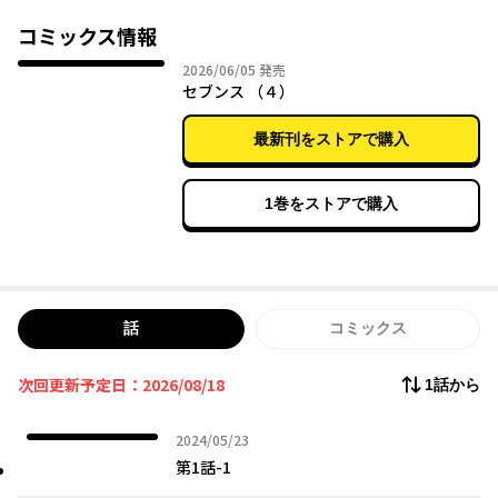
ル。全てが上をいくセレスに無様に敗れたライエルは、跡取りの
座をセレスに奪われ存在そのものも失われてしまう。傷つき失意
コミックス情報
したライエルだったが、屋敷の庭に住み込む老人に助けられ、宝
2026年06月05日
2026/06/05
発売
玉のついた首飾りを受け取る。それは老人が先代─ライエルの祖
セブンス （４）
父から預かっていた、【アーツ】が記録された青い玉は、ウォル
ト家の家宝とも言うべき物だった。 歴代当主七人のアーツが記
最新刊をストアで購入
録された宝玉を託されたライエルは、それを持って屋敷を去るの
だった。
1巻をストアで購入
話
コミックス
次回更新予定日：2026/08/18
1話から
2024年05月23日
2024/05/23
第1話-1