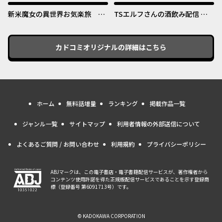
嬢』化する件～
新米魔女の異世界お気楽旅 ～
TSエルフさんの酒飲み配信 ～
異世界に落ちた元アラフォー社
たくさん飲むからってドワーフ
畜は魔女の弟子を名乗り第二の
じゃないからな!?～
人生を謳歌する～
カドコミオリジナル
の詳細はこちら
ホーム
無料話増量
ランキング
掲載作品一覧
ジャンル一覧
サイトマップ
利用者情報の外部送信について
よくあるご質問 / お問い合わせ
利用規約
プライバシーポリシー
ABJマークは、この電子書店・電子書籍配信サービスが、著作権者から
コンテンツ使用許諾を得た正規版配信サービスであることを示す登録商
標（登録番号 第6091713号）です。
© KADOKAWA CORPORATION