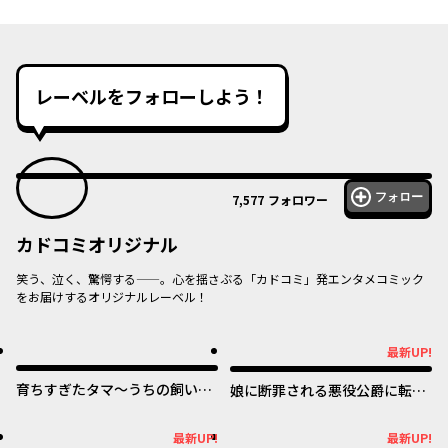
レーベルをフォローしよう！
フォロー
7,577
フォロワー
カドコミオリジナル
笑う、泣く、驚愕する——。心を揺さぶる「カドコミ」発エンタメコミック
をお届けするオリジナルレーベル！
オリジナル
オリジナル
最新UP!
最新UP!
育ちすぎたタマ～うちの飼い猫
娘に断罪される悪役公爵に転生
が世界最強になりました！？～
してました ～悪役ムーブをや
めたのになぜか娘が『氷の令
オリジナル
オリジナル
最新UP!
最新UP!
最新UP!
最新UP!