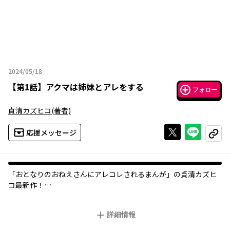
2024/05/18
2024年05月18日
【
第1話
】
アクマは姉妹とアレをする
フォロー
貞清カズヒコ
(著者)
Xで投稿する
ライン
応援メッセージ
コピー
「おとなりのおねえさんにアレコレされるまんが」の貞清カズヒ
コ最新作！
命と引き換えになんでも願いを叶えてくれる悪魔に、姉妹の姉が
お願いしたのは…？
詳細情報
最強アクマとワケあり姉妹の、ハラハラドキドキ同居生活コメデ