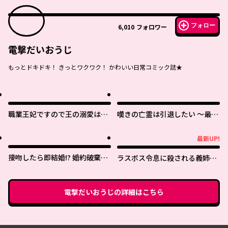
フォロー
6,010
フォロワー
電撃だいおうじ
もっとドキドキ！ きっとワクワク！ かわいい日常コミック誌★
職業王妃ですので王の溺愛はご
嘆きの亡霊は引退したい ～最弱
遠慮願います
ハンターによる最強パーティ育
成術～
最新UP!
最新UP!
接吻したら即結婚!? 婚約破棄さ
ラスボス令息に殺される義姉で
れた薬師令嬢が助けたのは隣国
すが、彼を好きになってしまい
の皇帝でした
ました。
電撃だいおうじ
の詳細はこちら